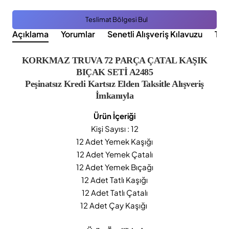
Teslimat Bölgesi Bul
Açıklama
Yorumlar
Senetli Alışveriş Kılavuzu
Tak
KORKMAZ TRUVA 72 PARÇA ÇATAL KAŞIK
BIÇAK SETİ A2485
Peşinatsız Kredi Kartsız Elden Taksitle Alışveriş
İmkanıyla
Ürün İçeriği
Kişi Sayısı : 12
12 Adet Yemek Kaşığı
12 Adet Yemek Çatalı
12 Adet Yemek Bıçağı
12 Adet Tatlı Kaşığı
12 Adet Tatlı Çatalı
12 Adet Çay Kaşığı