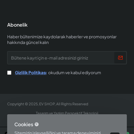
Abonelik
Haber bültenimize kaydolarak haberler ve promosyonlar
hakkında güncel kalın
Bültene
kayıt
için
e-
Gizlilik Politikası
okudum ve kabul ediyorum
mail
adresinizi
giriniz
Copyright © 2025, EV SHOP, All Rights Reserved
Tasarım ve Yazılım Perspektif Teknoloji
Cookies 🍪
Sitemizin işlevselliğini ve tarama deneyiminizi