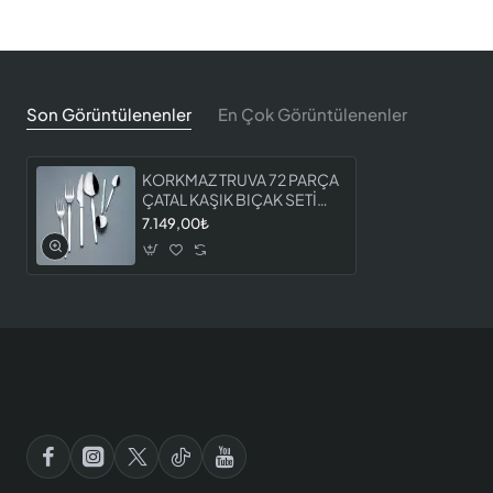
Son Görüntülenenler
En Çok Görüntülenenler
KORKMAZ TRUVA 72 PARÇA
ÇATAL KAŞIK BIÇAK SETİ
A2485
7.149,00₺