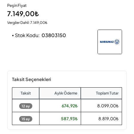
Peşin Fiyat
7.149,00₺
Vergiler Dahil: 7.149,00₺
Stok Kodu:
03803150
Taksit Seçenekleri
Taksit
Aylık Ödeme
Toplam Tutar
674,92₺
8.099,00₺
12 ay
587,93₺
8.819,00₺
15 ay