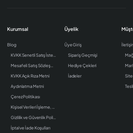
Kurumsal
Üyelik
Müşt
Blog
Üye Giriş
İletiş
KVKK Senetli Satış İstenen Bilgiler
Sipariş Geçmişi
Mağ
Mesafeli Satış Sözleşmesi
Hediye Çekleri
Mar
KVKK Açık Rıza Metni
İadeler
Site
Aydınlatma Metni
Tesl
Çerez Politikası
Kişisel Verileri İşleme, Saklama ve İmha Politikası
Gizlilik ve Güvenlik Politikası
İptal ve İade Koşulları