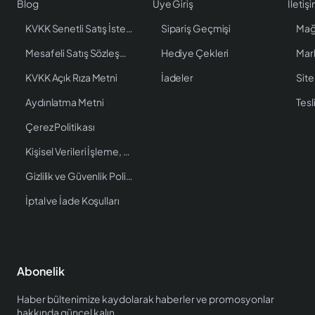
Blog
Üye Giriş
İletiş
KVKK Senetli Satış İstenen Bilgiler
Sipariş Geçmişi
Mağ
Mesafeli Satış Sözleşmesi
Hediye Çekleri
Mar
KVKK Açık Rıza Metni
İadeler
Site
Aydınlatma Metni
Tesl
Çerez Politikası
Kişisel Verileri İşleme, Saklama ve İmha Politikası
Gizlilik ve Güvenlik Politikası
İptal ve İade Koşulları
Abonelik
Haber bültenimize kaydolarak haberler ve promosyonlar
hakkında güncel kalın