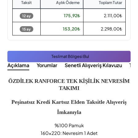
Taksit
Aylık Ödeme
Toplam Tutar
175,92₺
2.111,00₺
12 ay
153,20₺
2.298,00₺
15 ay
Teslimat Bölgesi Bul
Açıklama
Yorumlar
Senetli Alışveriş Kılavuzu
Tak
ÖZDİLEK RANFORCE TEK KİŞİLİK NEVRESİM
TAKIMI
Peşinatsız Kredi Kartsız Elden Taksitle Alışveriş
İmkanıyla
%100 Pamuk
160x220: Nevresim 1 Adet