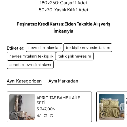
180x260: Çarşaf 1 Adet
50x70: Yastık Kılıfı 1 Adet
Peşinatsız Kredi Kartsız Elden Taksitle Alışveriş
İmkanıyla
Etiketler:
nevresim takımları
tek kişilik nevresim takımı
nevresim takımı tek kişilik
tek kişilik nevresim
senetle nevresim takımı
Aynı Kategoriden
Aynı Markadan
APRICITAS BAMBU AİLE
SETİ
5.347,00₺