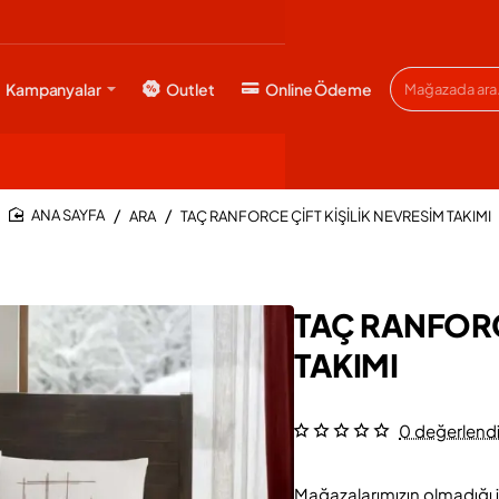
Kampanyalar
Outlet
Online Ödeme
Mağazada
ara...
ARA
TAÇ RANFORCE ÇİFT KİŞİLİK NEVRESİM TAKIMI
HOME
TAÇ RANFORCE
TAKIMI
0 değerlend
Mağazalarımızın olmadığı i