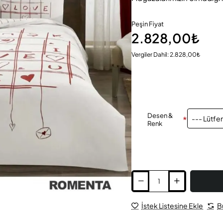
Peşin Fiyat
2.828,00₺
Vergiler Dahil: 2.828,00₺
Desen &
Renk
İstek Listesine Ekle
B