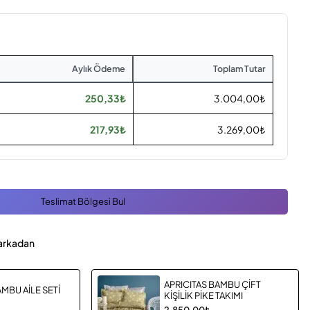
Aylık Ödeme
Toplam Tutar
250,33₺
3.004,00₺
217,93₺
3.269,00₺
Teslimat Bölgesi Bul
arkadan
APRICITAS BAMBU ÇİFT
AMBU AİLE SETİ
KİŞİLİK PİKE TAKIMI
2.850,00₺