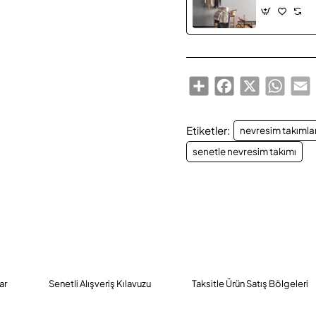
Share
Facebook
X
Whats
E
Etiketler:
nevresim takımlar
senetle nevresim takımı
ar
Senetli Alışveriş Kılavuzu
Taksitle Ürün Satış Bölgeleri