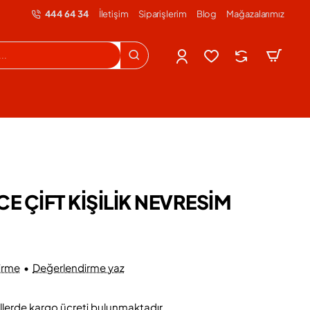
444 64 34
İletişim
Siparişlerim
Blog
Mağazalarımız
 ÇİFT KİŞİLİK NEVRESİM
irme
•
Değerlendirme yaz
llerde kargo ücreti bulunmaktadır.