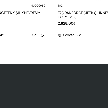
40002952
TAÇ
CE TEK KİŞİLİK NEVRESiM
TAÇ RANFORCE ÇİFT KİŞİLİK N
TAKIMI 3518
2.828,00₺
kle
Sepete Ekle