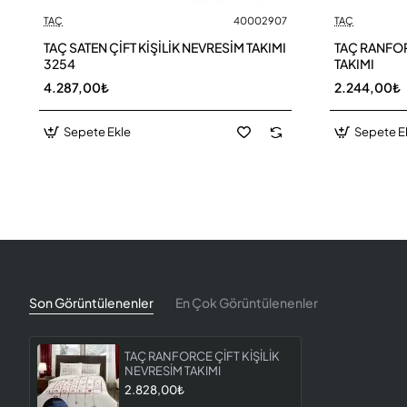
TAÇ
40002907
TAÇ
TAÇ SATEN ÇİFT KİŞİLİK NEVRESİM TAKIMI
TAÇ RANFOR
3254
TAKIMI
4.287,00₺
2.244,00₺
Sepete Ekle
Sepete E
Son Görüntülenenler
En Çok Görüntülenenler
TAÇ RANFORCE ÇİFT KİŞİLİK
NEVRESİM TAKIMI
2.828,00₺