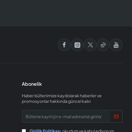
Abonelik
Haber bültenimize kaydolarak haberler ve
promosyonlar hakkında güncel kalın
Bültene
kayıt
için
e-
Gizlilik Politikası
okudum ve kabul ediyorum
mail