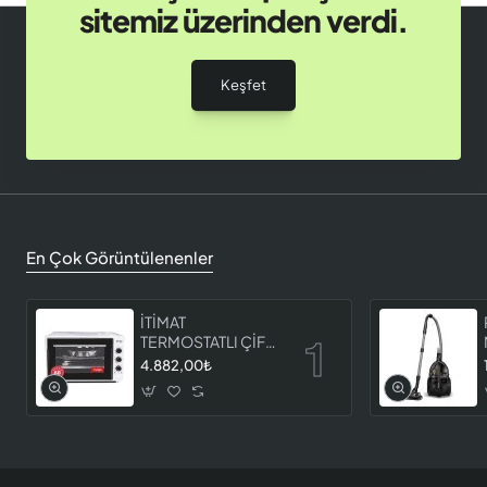
sitemiz üzerinden verdi.
Keşfet
En Çok Görüntülenenler
İTİMAT
TERMOSTATLI ÇİFT
CAMLI FIRIN 8060
4.882,00₺