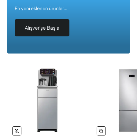
En yeni eklenen ürünler...
Alışverişe Başla