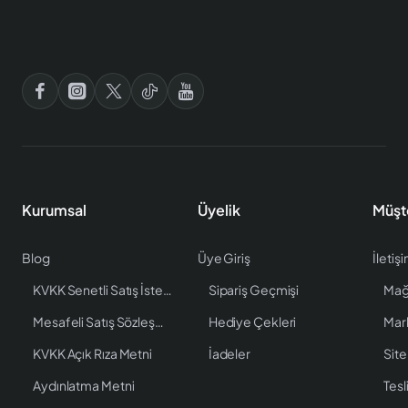
Kurumsal
Üyelik
Müşt
Blog
Üye Giriş
İletiş
KVKK Senetli Satış İstenen Bilgiler
Sipariş Geçmişi
Mağ
Mesafeli Satış Sözleşmesi
Hediye Çekleri
Mar
KVKK Açık Rıza Metni
İadeler
Site
Aydınlatma Metni
Tesl