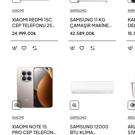
XIAOMI
SAMSUNG
KAR
XIAOMI REDMI 15C
SAMSUNG 11 KG
KA
CEP TELEFONU 256
ÇAMAŞIR MAKİNESİ
DE
GB
WW11DG5B25AEAH
ED
24.999,00₺
42.589,00₺
15.
TE
XIAOMI
SAMSUNG
ARZ
XIAOMI NOTE 15
SAMSUNG 12000
AR
PRO CEP TELEFONU
BTU KLİMA
ST