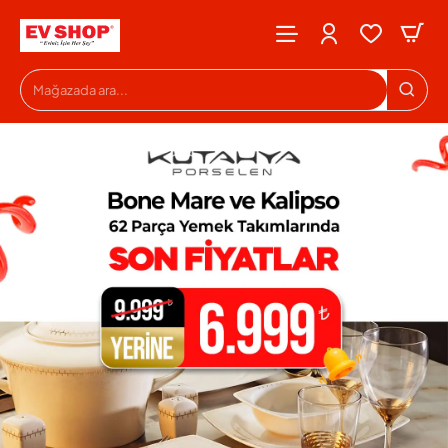
Evshop
Mağazada
ara...