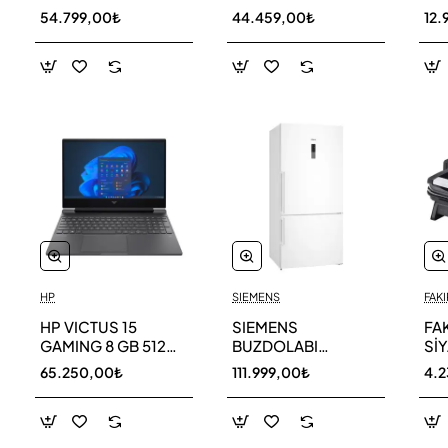
256 GB
AR40F12C0AM SK
AR
54.799,00₺
44.459,00₺
12.
HP
SIEMENS
FAKI
HP VICTUS 15
SIEMENS
FA
GAMING 8 GB 512
BUZDOLABI
Sİ
GB SSD LAPTOP
KG86NCWE0N
MA
65.250,00₺
111.999,00₺
4.
FA0011NT 80D33EA