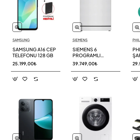
SAMSUNG
SIEMENS
PHIL
SAMSUNG A16 CEP
SIEMENS 6
PH
TELEFONU 128 GB
PROGRAMLI
ŞAR
BULAŞIK MAKİNESİ
SÜ
25.199,00₺
39.749,00₺
29.
SN216W00DT
11