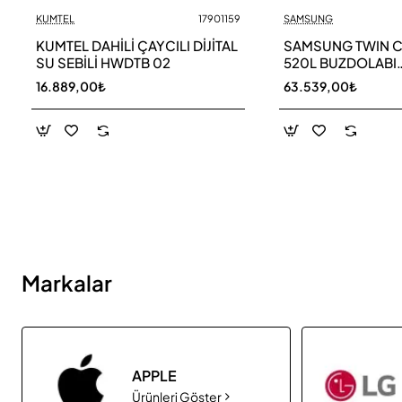
KUMTEL
17901159
SAMSUNG
Yeni
KUMTEL DAHİLİ ÇAYCILI DİJİTAL
SAMSUNG TWIN 
SU SEBİLİ HWDTB 02
520L BUZDOLABI
RB52DS33ESA TR
16.889,00₺
63.539,00₺
Markalar
APPLE
Ürünleri Göster