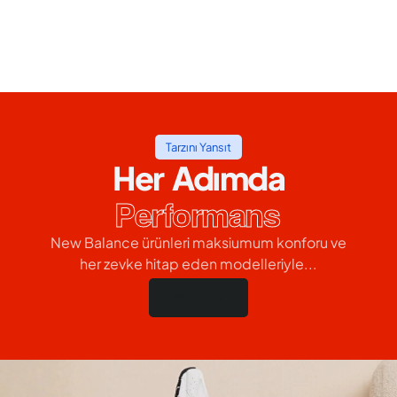
Tarzını Yansıt
Her Adımda
Performans
New Balance ürünleri maksiumum konforu ve
her zevke hitap eden modelleriyle...
Hemen Al