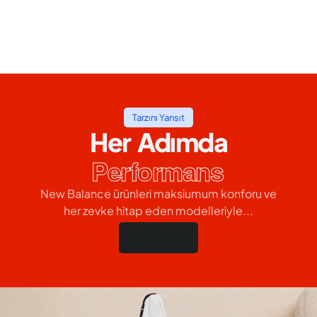
Tarzını Yansıt
Her Adımda
Performans
New Balance ürünleri maksiumum konforu ve
her zevke hitap eden modelleriyle...
Hemen Al