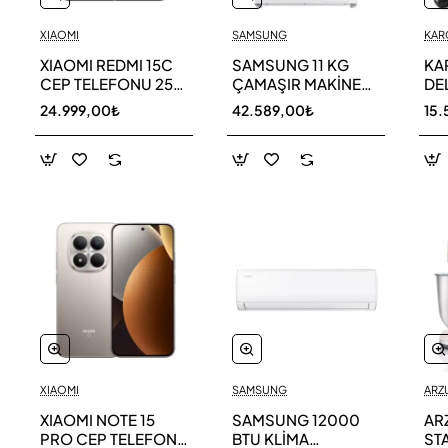
XIAOMI
SAMSUNG
KAR
XIAOMI REDMI 15C
SAMSUNG 11 KG
KA
CEP TELEFONU 256
ÇAMAŞIR MAKİNESİ
DE
GB
WW11DG5B25AEAH
ED
24.999,00₺
42.589,00₺
15.
TE
XIAOMI
SAMSUNG
ARZ
XIAOMI NOTE 15
SAMSUNG 12000
AR
PRO CEP TELEFONU
BTU KLİMA
ST