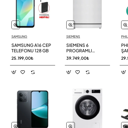
SAMSUNG
SIEMENS
PHIL
SAMSUNG A16 CEP
SIEMENS 6
PH
TELEFONU 128 GB
PROGRAMLI
ŞAR
BULAŞIK MAKİNESİ
SÜ
25.199,00₺
39.749,00₺
29.
SN216W00DT
11