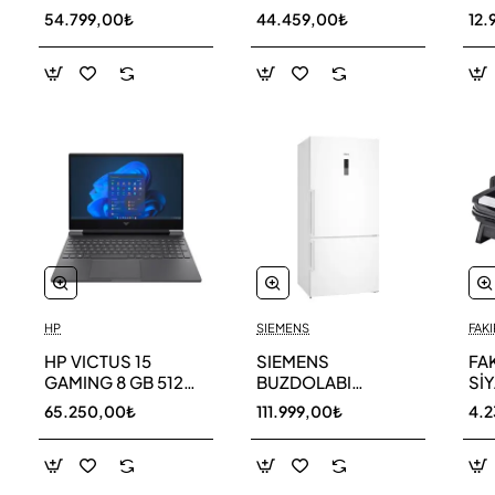
256 GB
AR40F12C0AM SK
AR
54.799,00₺
44.459,00₺
12.
HP
SIEMENS
FAKI
HP VICTUS 15
SIEMENS
FA
GAMING 8 GB 512
BUZDOLABI
Sİ
GB SSD LAPTOP
KG86NCWE0N
MA
65.250,00₺
111.999,00₺
4.
FA0011NT 80D33EA