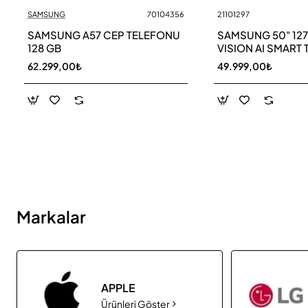
SAMSUNG
70104356
21101297
Yeni
SAMSUNG A57 CEP TELEFONU
SAMSUNG 50" 12
128 GB
VISION AI SMART 
UE50M70HAU
62.299,00₺
49.999,00₺
Markalar
APPLE
Ürünleri Göster