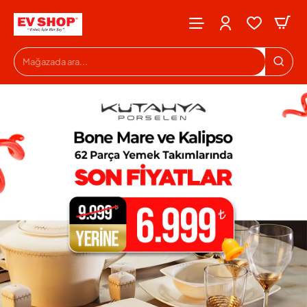
Evshop
Mağazada
ara...