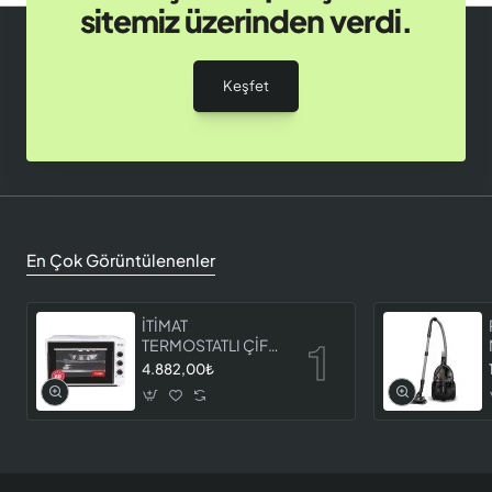
sitemiz üzerinden verdi.
Keşfet
En Çok Görüntülenenler
İTİMAT
TERMOSTATLI ÇİFT
CAMLI FIRIN 8060
4.882,00₺