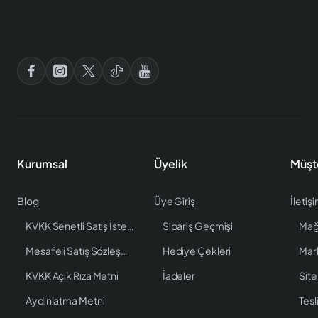
Kurumsal
Üyelik
Müşt
Blog
Üye Giriş
İletiş
KVKK Senetli Satış İstenen Bilgiler
Sipariş Geçmişi
Mağ
Mesafeli Satış Sözleşmesi
Hediye Çekleri
Mar
KVKK Açık Rıza Metni
İadeler
Site
Aydınlatma Metni
Tesl