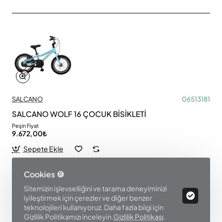
SALCANO
06513181
SALCANO WOLF 16 ÇOCUK BİSİKLETİ
Peşin Fiyat
9.672,00₺
Sepete Ekle
Cookies 🍪
Sitemizin işlevselliğini ve tarama deneyiminizi
iyileştirmek için çerezler ve diğer benzer
teknolojileri kullanıyoruz. Daha fazla bilgi için
Gizlilik Politikamızı inceleyin.
Gizlilik Politikası
.
Ürün Filtre