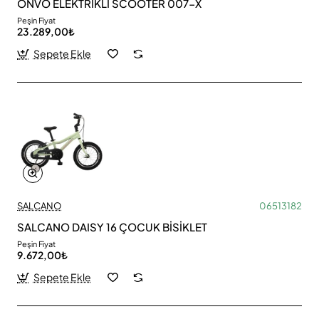
ONVO ELEKTRİKLİ SCOOTER 007-X
Peşin Fiyat
23.289,00₺
Sepete Ekle
SALCANO
06513182
SALCANO DAISY 16 ÇOCUK BİSİKLET
Peşin Fiyat
9.672,00₺
Sepete Ekle