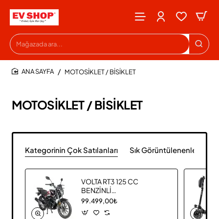
Mağazada
ara...
MOTOSİKLET / BİSİKLET
HOME
MOTOSİKLET / BİSİKLET
Kategorinin Çok Satılanları
Sık Görüntülenenler
VOLTA RT3 125 CC
BENZİNLİ
MOTOSİKLET
99.499,00₺