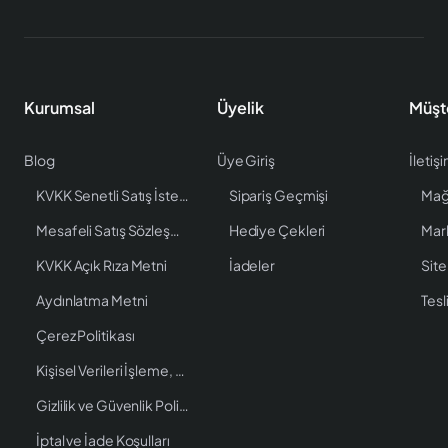
Kurumsal
Üyelik
Müşt
Blog
Üye Giriş
İletiş
KVKK Senetli Satış İstenen Bilgiler
Sipariş Geçmişi
Mağ
Mesafeli Satış Sözleşmesi
Hediye Çekleri
Mar
KVKK Açık Rıza Metni
İadeler
Site
Aydınlatma Metni
Tesl
Çerez Politikası
Kişisel Verileri İşleme, Saklama ve İmha Politikası
Gizlilik ve Güvenlik Politikası
İptal ve İade Koşulları