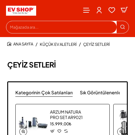
Mağazada
ara...
KÜÇÜK EV ALETLERİ
ÇEYİZ SETLERİ
HOME
ÇEYİZ SETLERİ
Kategorinin Çok Satılanları
Sık Görüntülenenler
ARZUM NATURA
PRO SET AR9021
15.999,00₺