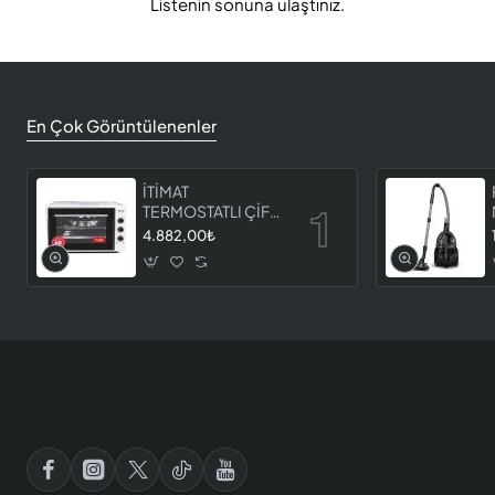
Listenin sonuna ulaştınız.
En Çok Görüntülenenler
İTİMAT
TERMOSTATLI ÇİFT
CAMLI FIRIN 8060
4.882,00₺