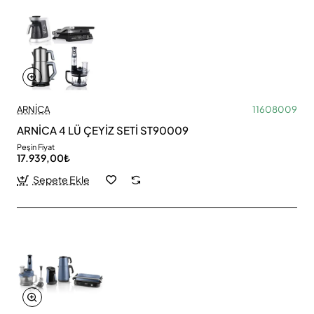
ARNİCA
11608009
ARNİCA 4 LÜ ÇEYİZ SETİ ST90009
Peşin Fiyat
17.939,00₺
Sepete Ekle