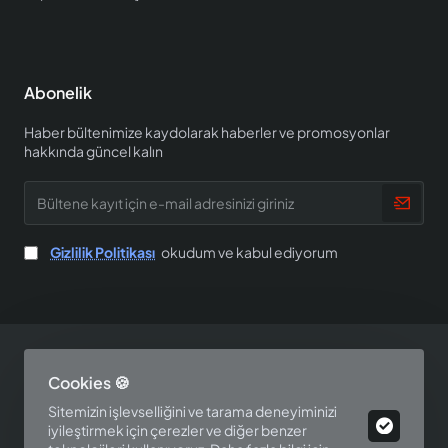
Abonelik
Haber bültenimize kaydolarak haberler ve promosyonlar
hakkında güncel kalın
Bültene
kayıt
için
e-
Gizlilik Politikası
okudum ve kabul ediyorum
mail
adresinizi
giriniz
Copyright © 2025, EV SHOP, All Rights Reserved
Cookies 🍪
Tasarım ve Yazılım Perspektif Teknoloji
Sitemizin işlevselliğini ve tarama deneyiminizi
iyileştirmek için çerezler ve diğer benzer