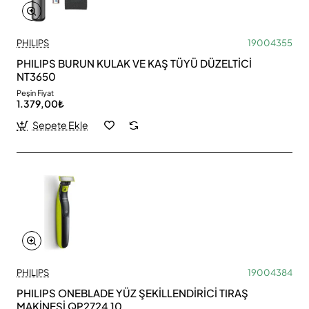
PHILIPS
19004355
PHILIPS BURUN KULAK VE KAŞ TÜYÜ DÜZELTİCİ
NT3650
Peşin Fiyat
1.379,00₺
Sepete Ekle
PHILIPS
19004384
PHILIPS ONEBLADE YÜZ ŞEKİLLENDİRİCİ TIRAŞ
MAKİNESİ QP2724 10