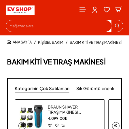
Mağazada
ara...
KİŞİSEL BAKIM
BAKIM KİTİ VE TIRAŞ MAKİNESİ
HOME
BAKIM KİTİ VE TIRAŞ MAKİNESİ
Kategorinin Çok Satılanları
Sık Görüntülenenler
BRAUN SHAVER
TIRAŞ MAKİNESİ
310BT
4.099,00₺