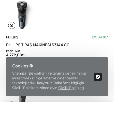
PHILIPS
19004387
PHILIPS TIRAŞ MAKİNESİ S3144 00
Peşin Fiyat
4.779,00₺
Sepete Ekle
Cookies 🍪
Sitemizin işlevselliğini ve tarama deneyiminizi
iyileştirmek için çerezler ve diğer benzer
teknolojileri kullanıyoruz. Daha fazla bilgi için
Gizlilik Politikamızı inceleyin.
Gizlilik Politikası
.
Ürün Filtre