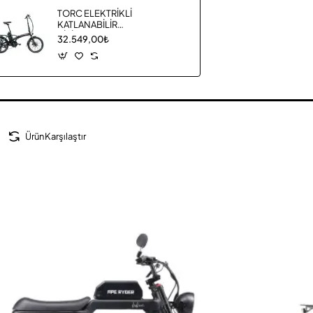
TORC ELEKTRİKLİ
KATLANABİLİR
BİSİKLET T2 20
32.549,00₺
Ürün Karşılaştır