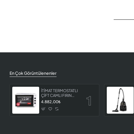
En Çok Görüntülenenler
İTİMAT TERMOSTATLI
ÇİFT CAMLI FIRIN
8060
4.882,00₺