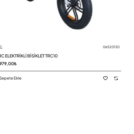
C
06520130
C ELEKTRİKLİ BİSİKLET TRC10
979,00₺
Sepete Ekle