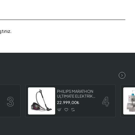
tınız.
PHILIPS MARATHON
İ
ULTIMATE ELEKTRİKLİ
7
SÜPÜRGE XB9155 07
22.999,00₺