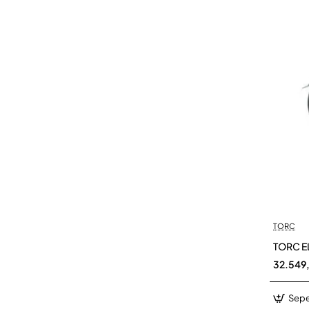
TORC
TORC EL
32.549
Sepe