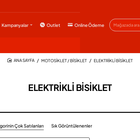
Kampanyalar
Outlet
Online Ödeme
Mağazada
ara...
MOTOSİKLET / BİSİKLET
ELEKTRİKLİ BİSİKLET
HOME
ELEKTRİKLİ BİSİKLET
orinin Çok Satılanları
Sık Görüntülenenler