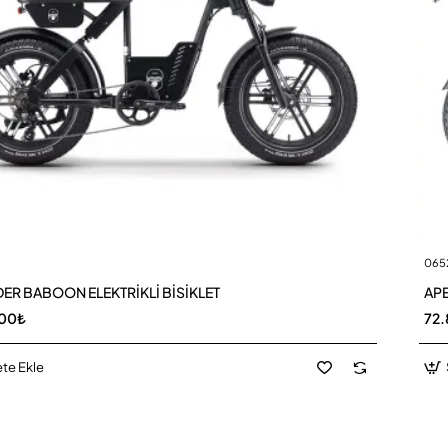
065
Yeni
DER BABOON ELEKTRİKLİ BİSİKLET
APE
,00₺
72.
te Ekle