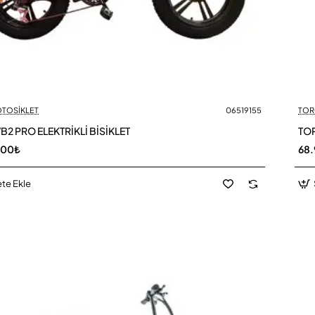
OTOSİKLET
06519155
TOR
B2 PRO ELEKTRİKLİ BİSİKLET
TOR
,00₺
68.
te Ekle