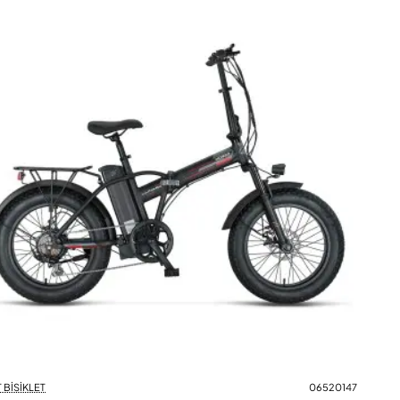
 BİSİKLET
06520147
Yeni