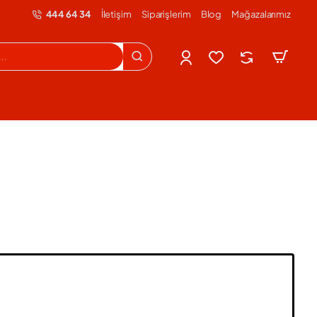
444 64 34
İletişim
Siparişlerim
Blog
Mağazalarımız