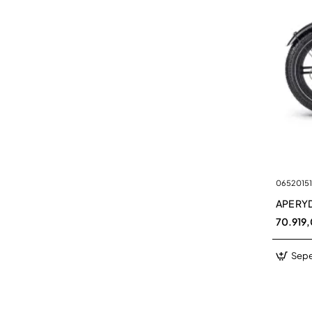
06520151
APE RY
70.919
Sepe