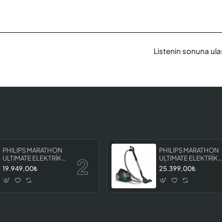
Listenin sonuna ulaş
PHILIPS MARATHON
PHILIPS MARATHON
ULTIMATE ELEKTRİKLİ
ULTIMATE ELEKTRİKL
SÜPÜRGE XB9125 07
SÜPÜRGE XB9185 0
19.949,00₺
25.399,00₺