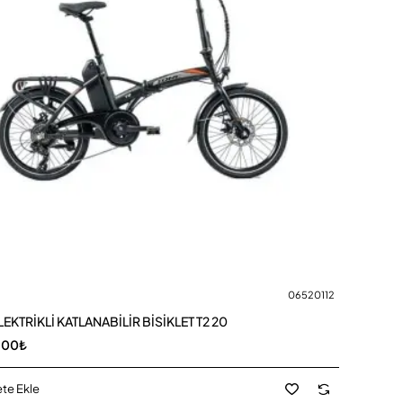
06520112
EKTRİKLİ KATLANABİLİR BİSİKLET T2 20
,00₺
te Ekle