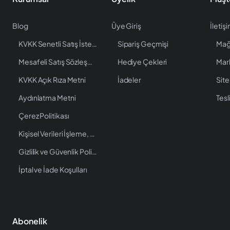
Blog
Üye Giriş
İletiş
KVKK Senetli Satış İstenen Bilgiler
Sipariş Geçmişi
Mağ
Mesafeli Satış Sözleşmesi
Hediye Çekleri
Mar
KVKK Açık Rıza Metni
İadeler
Site
Aydınlatma Metni
Tesl
Çerez Politikası
Kişisel Verileri İşleme, Saklama ve İmha Politikası
Gizlilik ve Güvenlik Politikası
İptal ve İade Koşulları
Abonelik