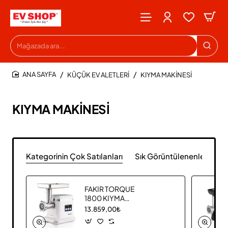
Mağazada
ara...
KÜÇÜK EV ALETLERİ
KIYMA MAKİNESİ
HOME
KIYMA MAKİNESİ
Kategorinin Çok Satılanları
Sık Görüntülenenler
FAKIR TORQUE
1800 KIYMA
MAKİNESİ
13.859,00₺