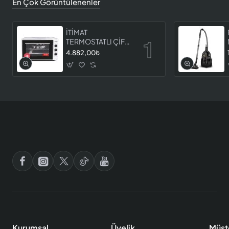
En Çok Görüntülenenler
İTİMAT
TERMOSTATLI ÇİFT
CAMLI FIRIN 8060
4.882,00₺
Kurumsal
Üyelik
Müşt