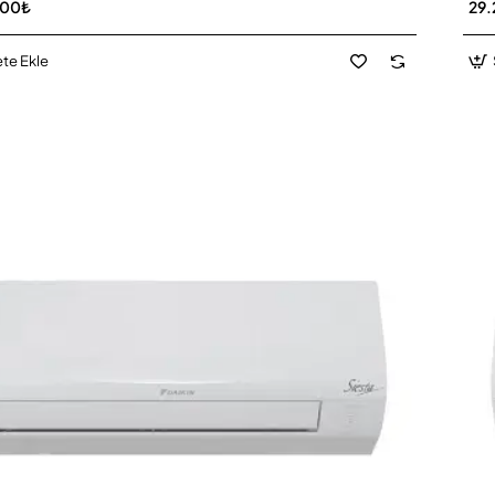
,00₺
29.
te Ekle