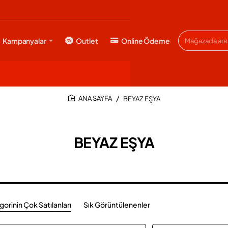
Kampanyalar
Outlet
Online Ödeme
Mağazada
ara...
BEYAZ EŞYA
HOME
BEYAZ EŞYA
orinin Çok Satılanları
Sık Görüntülenenler