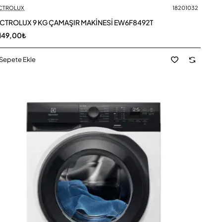
CTROLUX
18201032
Yeni
CTROLUX 9 KG ÇAMAŞIR MAKİNESİ EW6F8492T
149,00₺
Sepete Ekle