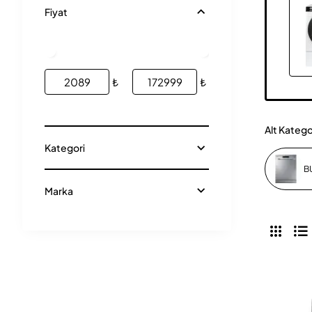
Fiyat
₺
₺
Alt Katego
Kategori
B
Marka