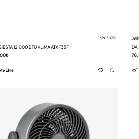
18905039
DAIK
Yeni
SIESTA 12.000 BTU KLİMA ATXF35F
DAI
,00₺
78
te Ekle