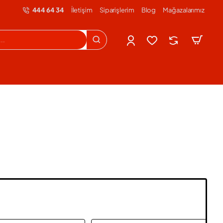
444 64 34
İletişim
Siparişlerim
Blog
Mağazalarımız