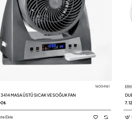
16004161
ERAS
3414 MASA ÜSTÜ SICAK VE SOĞUK FAN
DUB
00₺
7.1
te Ekle