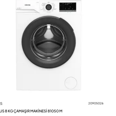
US
20905026
US 8 KG ÇAMAŞIR MAKİNESİ 81050 M