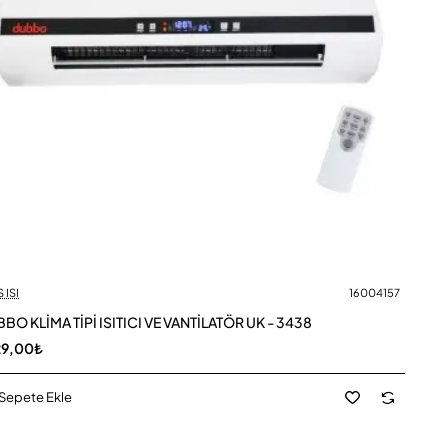
 ISI
16004157
BO KLİMA TİPİ ISITICI VE VANTİLATÖR UK - 3438
29,00₺
Sepete Ekle