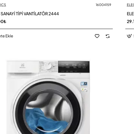
ICS
16004159
ELE
SANAYİ TİPİ VANTİLATÖR 2444
ELE
00₺
29.
te Ekle