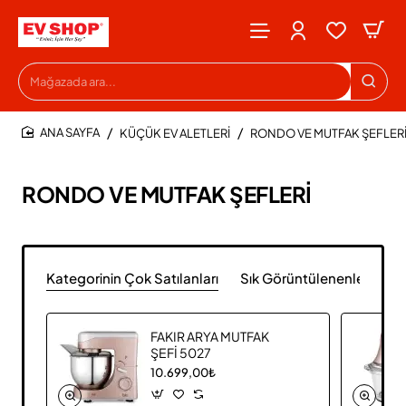
Mağazada
ara...
KÜÇÜK EV ALETLERİ
RONDO VE MUTFAK ŞEFLER
HOME
RONDO VE MUTFAK ŞEFLERİ
Kategorinin Çok Satılanları
Sık Görüntülenenler
FAKIR ARYA MUTFAK
ŞEFİ 5027
10.699,00₺