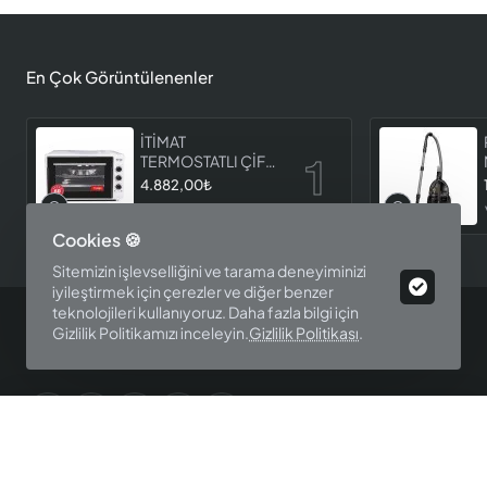
En Çok Görüntülenenler
İTİMAT
TERMOSTATLI ÇİFT
CAMLI FIRIN 8060
4.882,00₺
Cookies 🍪
Sitemizin işlevselliğini ve tarama deneyiminizi
iyileştirmek için çerezler ve diğer benzer
teknolojileri kullanıyoruz. Daha fazla bilgi için
Gizlilik Politikamızı inceleyin.
Gizlilik Politikası
.
Ürün Filtre
Ana Sayfa
Hesabım
İstek Listesi
Email
İletişim