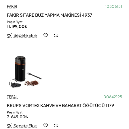
FAKIR
10306151
FAKIR SITARE BUZ YAPMA MAKİNESİ 4937
Peşin Fiyat
11.199,00₺
Sepete Ekle
TEFAL
00642195
KRUPS VORTEX KAHVE VE BAHARAT ÖĞÜTÜCÜ 1179
Peşin Fiyat
3.649,00₺
Sepete Ekle