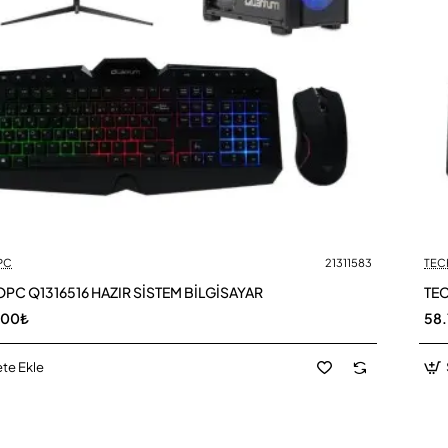
PC
21311583
TEC
PC Q1316516 HAZIR SİSTEM BİLGİSAYAR
TEC
,00₺
58
te Ekle