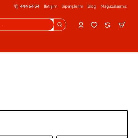
444 64 34
İletişim
Siparişlerim
Blog
Mağazalarımız