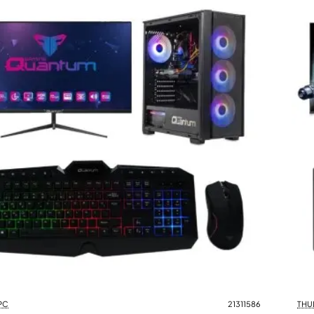
PC
21311586
THU