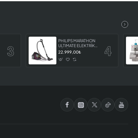
PHILIPS MARATHON
İ
ULTIMATE ELEKTRİKLİ
7
SÜPÜRGE XB9155 07
22.999,00₺