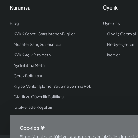
Kurumsal
Üyelik
Blog
Üye Giriş
KVKK Senetli Satış İstenen Bilgiler
Sipariş Geçmişi
Mesafeli Satış Sözleşmesi
Hediye Çekleri
KVKK Açık Rıza Metni
İadeler
Aydınlatma Metni
Çerez Politikası
Kişisel Verileri İşleme, Saklama ve İmha Politikası
Gizlilik ve Güvenlik Politikası
İptal ve İade Koşulları
Cookies 🍪
Sitemizin işlevselliğini ve tarama deneyiminizi iyileştirmek için