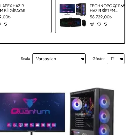
L APEX HAZIR
TECHNOPC Q1116520
EM BİLGİSAYAR
HAZIR SİSTEM
BİLGİSAYAR
99,00₺
58.729,00₺
Sırala
Göster