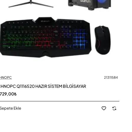
HNOPC
21311584
HNOPC Q1116520 HAZIR SİSTEM BİLGİSAYAR
.729,00₺
Sepete Ekle