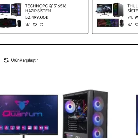
TECHNOPC Q1316516
THUL
HAZIR SİSTEM
SİST
BİLGİSAYAR
52.499,00₺
74.1
Ürün Karşılaştır