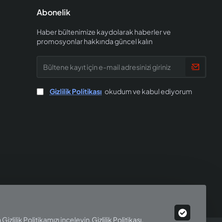
Abonelik
Haber bültenimize kaydolarak haberler ve
promosyonlar hakkında güncel kalın
Bültene
kayıt
için
e-
Gizlilik Politikası
okudum ve kabul ediyorum
mail
adresinizi
giriniz
Gizlilik Politikamızı inceleyin.
Gizlilik Politikası
.