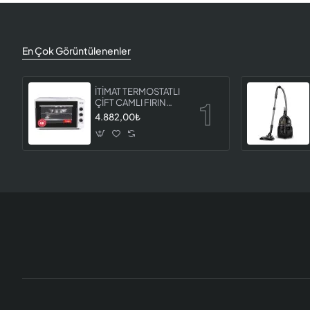
En Çok Görüntülenenler
İTİMAT TERMOSTATLI
ÇİFT CAMLI FIRIN
8060
4.882,00₺