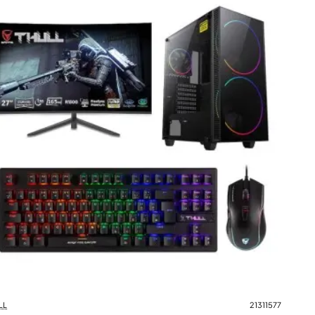
LL
21311577