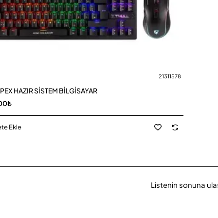
21311578
PEX HAZIR SİSTEM BİLGİSAYAR
,00₺
te Ekle
Listenin sonuna ulaş