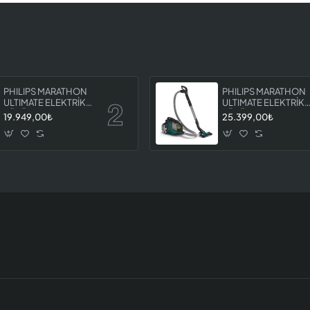
PHILIPS MARATHON
PHILIPS MARATHON
ULTIMATE ELEKTRİKLİ
ULTIMATE ELEKTRİKL
SÜPÜRGE XB9125 07
SÜPÜRGE XB9185 0
19.949,00₺
25.399,00₺