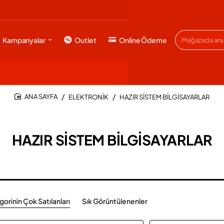
Kampanyalar
Outlet
Online Ödeme
Mağazada
ara...
ELEKTRONİK
HAZIR SİSTEM BİLGİSAYARLAR
HOME
HAZIR SİSTEM BİLGİSAYARLAR
orinin Çok Satılanları
Sık Görüntülenenler