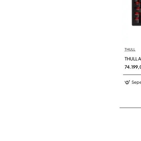
THULL
THULL A
74.199
Sepe