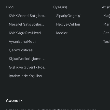
Blog
Üye Giriş
İletiş
KVKK Senetli Satış İstenen Bilgiler
Sipariş Geçmişi
Mağ
Mesafeli Satış Sözleşmesi
Hediye Çekleri
Mar
KVKK Açık Rıza Metni
İadeler
Site
Aydınlatma Metni
Tesl
Çerez Politikası
Kişisel Verileri İşleme, Saklama ve İmha Politikası
Gizlilik ve Güvenlik Politikası
İptal ve İade Koşulları
Abonelik
Haber bültenimize kaydolarak haberler ve promosyonlar