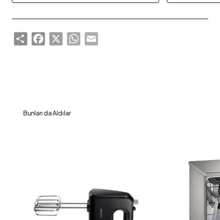
Share
Facebook
X
WhatsApp
Email
Bunları da Aldılar