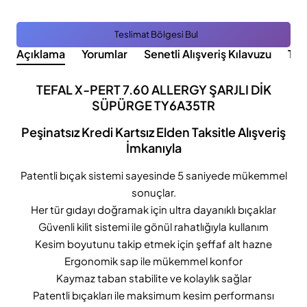
Teslimat Bölgesi Bul
Açıklama
Yorumlar
Senetli Alışveriş Kılavuzu
Tak
TEFAL X-PERT 7.60 ALLERGY ŞARJLI DİK
SÜPÜRGE TY6A35TR
Peşinatsız Kredi Kartsız Elden Taksitle Alışveriş
İmkanıyla
Patentli bıçak sistemi sayesinde 5 saniyede mükemmel
sonuçlar.
Her tür gıdayı doğramak için ultra dayanıklı bıçaklar
Güvenli kilit sistemi ile gönül rahatlığıyla kullanım
Kesim boyutunu takip etmek için şeffaf alt hazne
Ergonomik sap ile mükemmel konfor
Kaymaz taban stabilite ve kolaylık sağlar
Patentli bıçakları ile maksimum kesim performansı