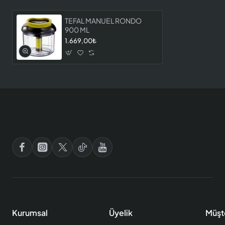
TEFAL MANUEL RONDO
900 ML
1.669,00₺
Kurumsal
Üyelik
Müşt