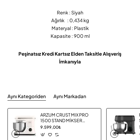
Renk : Siyah
Ağırlık : 0,434 kg
Materyal : Plastik
Kapasite : 900 ml
Peşinatsız Kredi Kartsız Elden Taksitle Alışveriş
İmkanıyla
Aynı Kategoriden
Aynı Markadan
ARZUM CRUST MIX PRO
1500 STAND MİKSER
AR1186 02
9.599,00₺