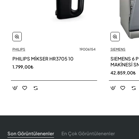
PHILIPS
19006154
SIEMENS
PHILIPS MİKSER HR3705 10
SIEMENS 6 
MAKİNESİ S
1.799,00₺
42.859,00₺
Son Görüntülenenler
En Çok Görüntülenenler