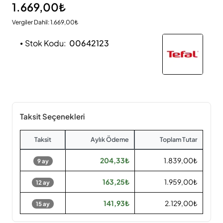
1.669,00₺
Vergiler Dahil: 1.669,00₺
Stok Kodu:
00642123
Taksit Seçenekleri
Taksit
Aylık Ödeme
Toplam Tutar
204,33₺
1.839,00₺
9 ay
163,25₺
1.959,00₺
12 ay
141,93₺
2.129,00₺
15 ay