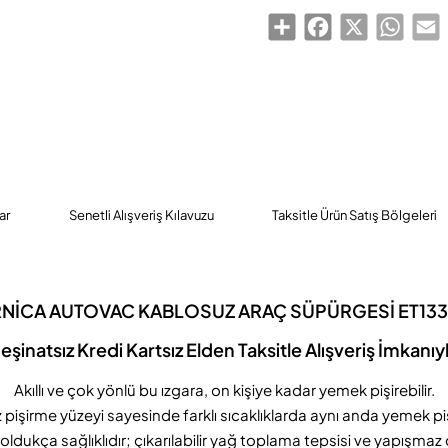
Share
Facebook
X
Whats
E
ar
Senetli Alışveriş Kılavuzu
Taksitle Ürün Satış Bölgeleri
NİCA AUTOVAC KABLOSUZ ARAÇ SÜPÜRGESİ ET13
eşinatsız Kredi Kartsız Elden Taksitle Alışveriş İmkanıy
Akıllı ve çok yönlü bu ızgara, on kişiye kadar yemek pişirebilir.
 pişirme yüzeyi sayesinde farklı sıcaklıklarda aynı anda yemek pişi
 oldukça sağlıklıdır; çıkarılabilir yağ toplama tepsisi ve yapışma