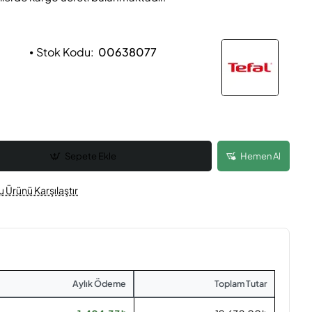
Stok Kodu:
00638077
Sepete Ekle
Hemen Al
u Ürünü Karşılaştır
Aylık Ödeme
Toplam Tutar