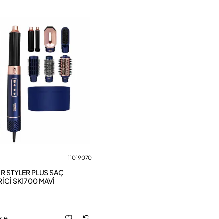
11019070
R STYLER PLUS SAÇ
RİCİ SK1700 MAVİ
kle