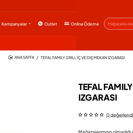
Kampanyalar
Outlet
Online Ödeme
Mağazada
ara...
TEFAL FAMILY GRILL İÇ VE DIŞ MEKAN IZGARASI
HOME
TEFAL FAMILY
IZGARASI
0 değerlend
Mağazalarımızın olmadığı i