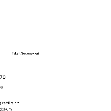
App
mail
Taksit Seçenekleri
370
la
rebilirsiniz.
z döküm