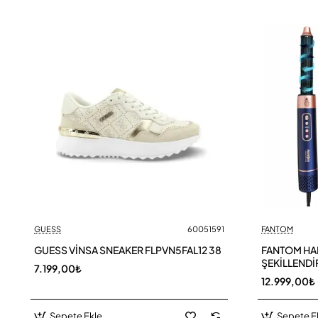
GUESS
60051591
FANTOM
GUESS VİNSA SNEAKER FLPVN5FAL12 38
FANTOM HAI
ŞEKİLLENDİ
7.199,00₺
12.999,00₺
Sepete Ekle
Sepete E