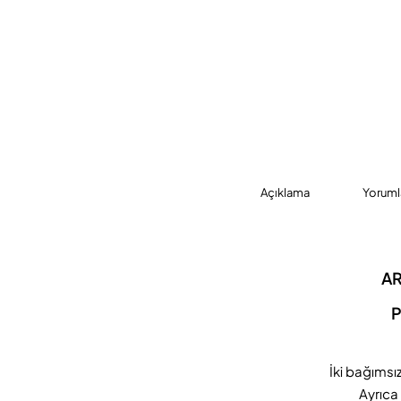
Açıklama
Yoruml
AR
P
İki bağımsız
Ayrıca