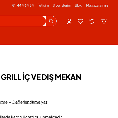
444 64 34
İletişim
Siparişlerim
Blog
Mağazalarımız
 GRILL İÇ VE DIŞ MEKAN
irme
•
Değerlendirme yaz
llerde kargo ücreti bulunmaktadır.