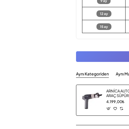
9 ay
12 ay
15 ay
Aynı Kategoriden
Aynı M
ARNİCA AUT
ARAÇ SÜPÜR
4.199,00₺