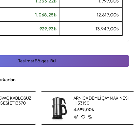
1.333,22₺
11.999,00₺
1.068,25₺
12.819,00₺
929,93₺
13.949,00₺
Teslimat Bölgesi Bul
arkadan
OVAC KABLOSUZ
ARNİCA DEMLİ ÇAY MAKİNESİ
GESİ ET13370
IH33150
4.699,00₺