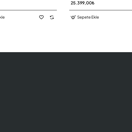
25.399,00₺
kle
Sepete Ekle