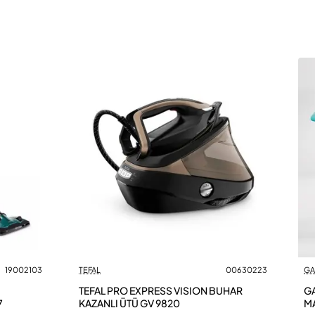
19002103
TEFAL
00630223
GA
TEFAL PRO EXPRESS VISION BUHAR
GA
7
KAZANLI ÜTÜ GV 9820
M