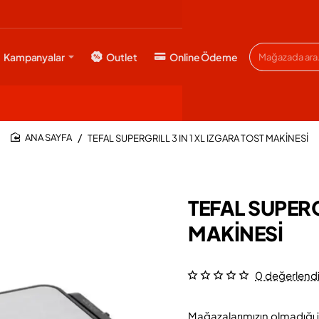
Kampanyalar
Outlet
Online Ödeme
Mağazada
ara...
TEFAL SUPERGRILL 3 IN 1 XL IZGARA TOST MAKİNESİ
HOME
TEFAL SUPERG
MAKİNESİ
0 değerlend
Mağazalarımızın olmadığı i