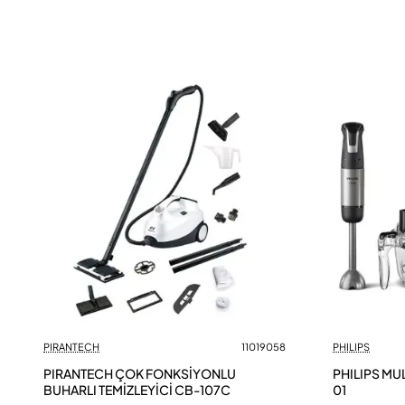
PIRANTECH
11019058
PHILIPS
PIRANTECH ÇOK FONKSİYONLU
PHILIPS MUL
BUHARLI TEMİZLEYİCİ CB-107C
01