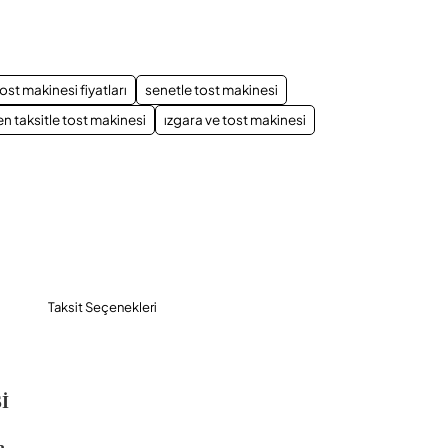
App
mail
ost makinesi fiyatları
senetle tost makinesi
en taksitle tost makinesi
ızgara ve tost makinesi
Taksit Seçenekleri
İ
a