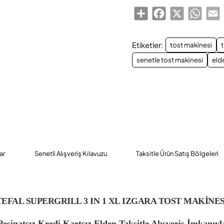
Share
Facebook
X
Whats
E
Etiketler:
tost makinesi
t
senetle tost makinesi
eld
ar
Senetli Alışveriş Kılavuzu
Taksitle Ürün Satış Bölgeleri
TEFAL SUPERGRILL 3 IN 1 XL IZGARA TOST MAKİNES
Peşinatsız Kredi Kartsız Elden Taksitle Alışveriş İmkanıyl