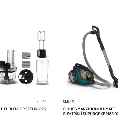
19006210
PHILIPS
TI EL BLENDER SET HR2695
PHILIPS MARATHON ULTIMATE
ELEKTRİKLİ SÜPÜRGE XB9185 0