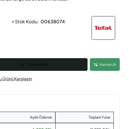
Stok Kodu:
00638074
Sepete Ekle
Hemen Al
u Ürünü Karşılaştır
Aylık Ödeme
Toplam Tutar