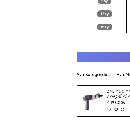
9 ay
12 ay
15 ay
Aynı Kategoriden
Aynı M
ARNİCA AUT
ARAÇ SÜPÜR
4.199,00₺