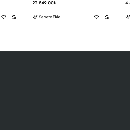
23.849,00₺
4
Sepete Ekle