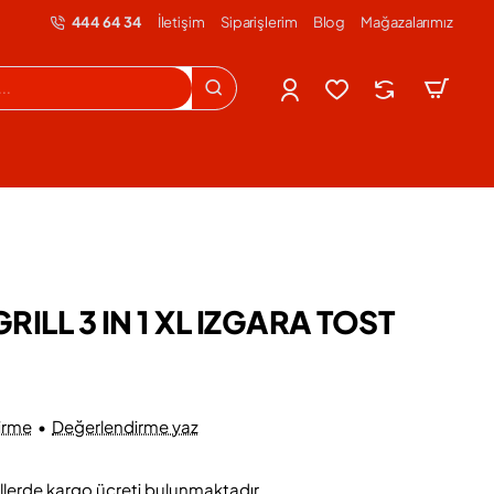
444 64 34
İletişim
Siparişlerim
Blog
Mağazalarımız
RILL 3 IN 1 XL IZGARA TOST
irme
•
Değerlendirme yaz
llerde kargo ücreti bulunmaktadır.