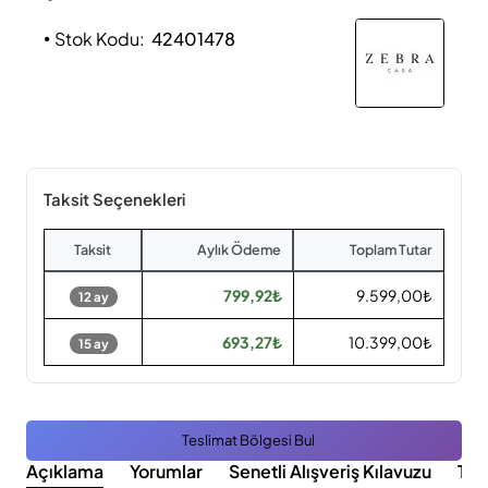
Stok Kodu:
42401478
Taksit Seçenekleri
Taksit
Aylık Ödeme
Toplam Tutar
799,92₺
9.599,00₺
12 ay
693,27₺
10.399,00₺
15 ay
Teslimat Bölgesi Bul
Açıklama
Yorumlar
Senetli Alışveriş Kılavuzu
Tak