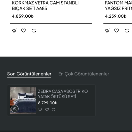
KORKMAZ VETRA CAM STANDLI
FANTOM MAS
BIÇAK SETİ A685
YAĞSIZ FRİ
4.859,00₺
4.239,00₺
Son Görüntülenenler
En Çok Görüntülenenler
ZEBRA CASA ASOS TRİKO
YATAK ÖRTÜSÜ SETİ
8.799,00₺