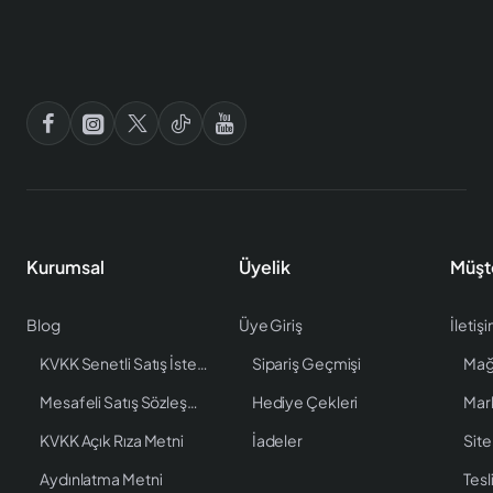
Kurumsal
Üyelik
Müşt
Blog
Üye Giriş
İletiş
KVKK Senetli Satış İstenen Bilgiler
Sipariş Geçmişi
Mağ
Mesafeli Satış Sözleşmesi
Hediye Çekleri
Mar
KVKK Açık Rıza Metni
İadeler
Site
Aydınlatma Metni
Tesl