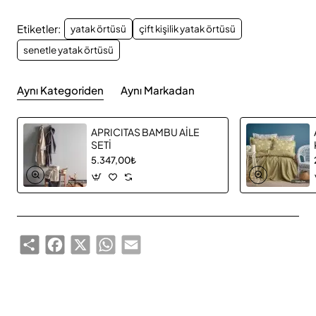
Etiketler:
yatak örtüsü
çift kişilik yatak örtüsü
senetle yatak örtüsü
Aynı Kategoriden
Aynı Markadan
APRICITAS BAMBU AİLE
SETİ
5.347,00₺
Share
Facebook
X
WhatsApp
Email