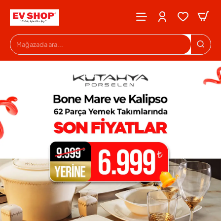
Evshop
Mağazada
ara...