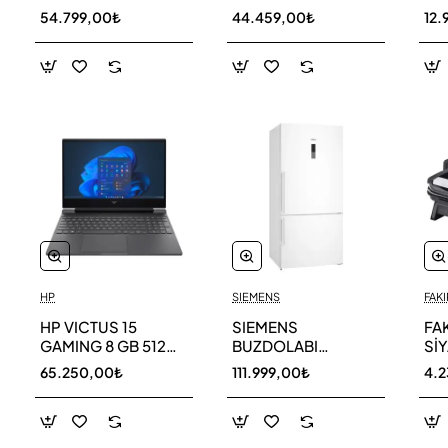
256 GB
AR40F12C0AM SK
AR
54.799,00₺
44.459,00₺
12.
HP
SIEMENS
FAKI
HP VICTUS 15
SIEMENS
FA
GAMING 8 GB 512
BUZDOLABI
Sİ
GB SSD LAPTOP
KG86NCWE0N
MA
65.250,00₺
111.999,00₺
4.
FA0011NT 80D33EA