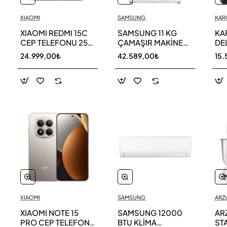
XIAOMI
SAMSUNG
KAR
XIAOMI REDMI 15C
SAMSUNG 11 KG
KA
CEP TELEFONU 256
ÇAMAŞIR MAKİNESİ
DE
GB
WW11DG5B25AEAH
ED
24.999,00₺
42.589,00₺
15.
TE
XIAOMI
SAMSUNG
ARZ
XIAOMI NOTE 15
SAMSUNG 12000
AR
PRO CEP TELEFONU
BTU KLİMA
ST