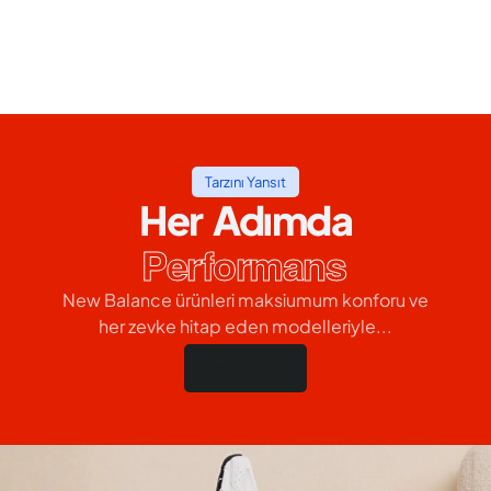
Tarzını Yansıt
Her Adımda
Performans
New Balance ürünleri maksiumum konforu ve
her zevke hitap eden modelleriyle...
Hemen Al