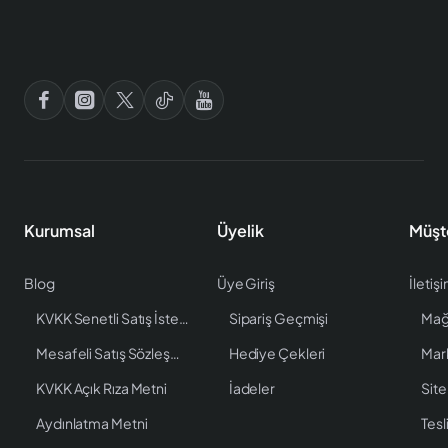
Kurumsal
Üyelik
Müşt
Blog
Üye Giriş
İletiş
KVKK Senetli Satış İstenen Bilgiler
Sipariş Geçmişi
Mağ
Mesafeli Satış Sözleşmesi
Hediye Çekleri
Mar
KVKK Açık Rıza Metni
İadeler
Site
Aydınlatma Metni
Tesl