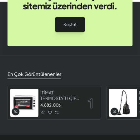
sitemiz üzerinden verdi.
Keşfet
En Çok Görüntülenenler
İTİMAT
TERMOSTATLI ÇİFT
CAMLI FIRIN 8060
4.882,00₺