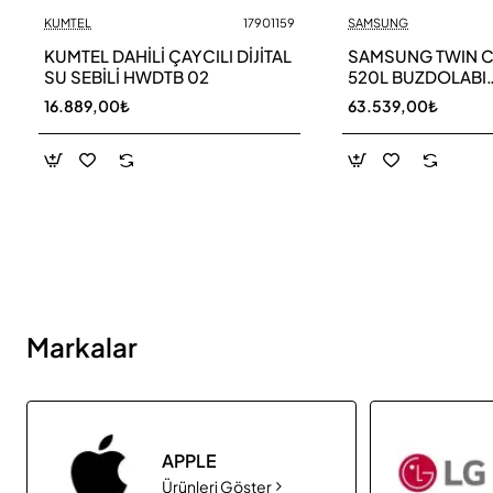
KUMTEL
17901159
SAMSUNG
Yeni
KUMTEL DAHİLİ ÇAYCILI DİJİTAL
SAMSUNG TWIN 
SU SEBİLİ HWDTB 02
520L BUZDOLABI
RB52DS33ESA TR
16.889,00₺
63.539,00₺
Markalar
APPLE
Ürünleri Göster