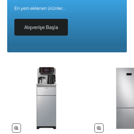
En yeni eklenen ürünler...
Alışverişe Başla