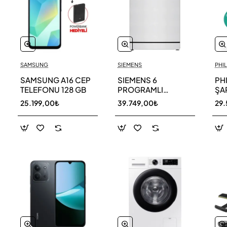
SAMSUNG
SIEMENS
PHIL
SAMSUNG A16 CEP
SIEMENS 6
PH
TELEFONU 128 GB
PROGRAMLI
ŞAR
BULAŞIK MAKİNESİ
SÜ
25.199,00₺
39.749,00₺
29.
SN216W00DT
11