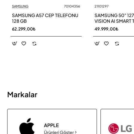
SAMSUNG
70104356
21101297
Yeni
SAMSUNG A57 CEP TELEFONU
SAMSUNG 50" 12
128 GB
VISION AI SMART 
UE50M70HAU
62.299,00₺
49.999,00₺
Markalar
APPLE
Ürünleri Göster