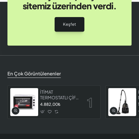
sitemiz üzerinden verdi.
Keşfet
En Çok Görüntülenenler
İTİMAT
TERMOSTATLI ÇİFT
CAMLI FIRIN 8060
4.882,00₺