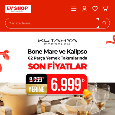
Evshop
Mağazada
ara...