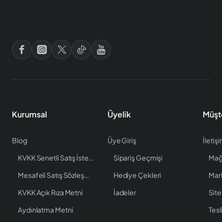
Kurumsal
Üyelik
Müşt
Blog
Üye Giriş
İletiş
KVKK Senetli Satış İstenen Bilgiler
Sipariş Geçmişi
Mağ
Mesafeli Satış Sözleşmesi
Hediye Çekleri
Mar
KVKK Açık Rıza Metni
İadeler
Site
Aydınlatma Metni
Tesl