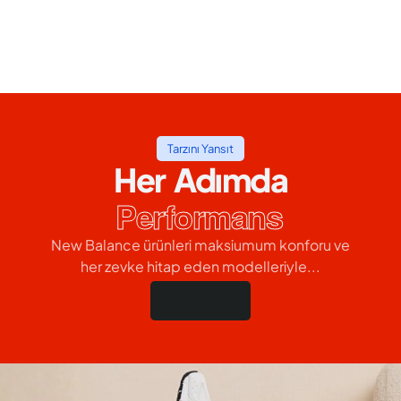
Tarzını Yansıt
Her Adımda
Performans
New Balance ürünleri maksiumum konforu ve
her zevke hitap eden modelleriyle...
Hemen Al