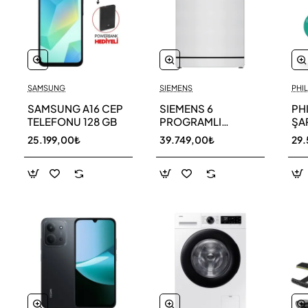
SAMSUNG
SIEMENS
PHIL
SAMSUNG A16 CEP
SIEMENS 6
PH
TELEFONU 128 GB
PROGRAMLI
ŞAR
BULAŞIK MAKİNESİ
SÜ
25.199,00₺
39.749,00₺
29.
SN216W00DT
11