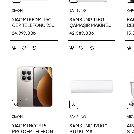
XIAOMI
SAMSUNG
KAR
XIAOMI REDMI 15C
SAMSUNG 11 KG
KA
CEP TELEFONU 256
ÇAMAŞIR MAKİNESİ
DE
GB
WW11DG5B25AEAH
ED
24.999,00₺
42.589,00₺
15.
TE
XIAOMI
SAMSUNG
ARZ
XIAOMI NOTE 15
SAMSUNG 12000
AR
PRO CEP TELEFONU
BTU KLİMA
ST