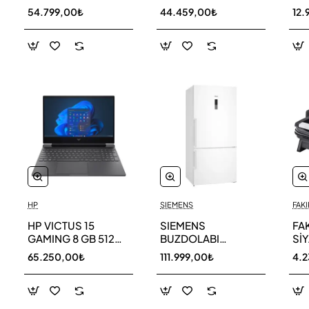
256 GB
AR40F12C0AM SK
AR
54.799,00₺
44.459,00₺
12.
HP
SIEMENS
FAKI
HP VICTUS 15
SIEMENS
FA
GAMING 8 GB 512
BUZDOLABI
Sİ
GB SSD LAPTOP
KG86NCWE0N
MA
65.250,00₺
111.999,00₺
4.
FA0011NT 80D33EA