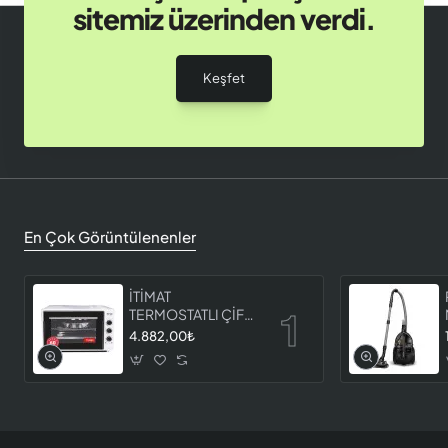
sitemiz üzerinden verdi.
Keşfet
En Çok Görüntülenenler
İTİMAT
TERMOSTATLI ÇİFT
CAMLI FIRIN 8060
4.882,00₺