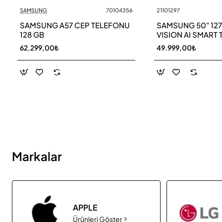
SAMSUNG
70104356
21101297
Yeni
SAMSUNG A57 CEP TELEFONU
SAMSUNG 50" 12
128 GB
VISION AI SMART 
UE50M70HAU
62.299,00₺
49.999,00₺
Markalar
APPLE
Ürünleri Göster