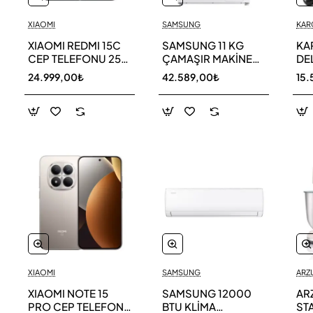
XIAOMI
SAMSUNG
KAR
XIAOMI REDMI 15C
SAMSUNG 11 KG
KA
CEP TELEFONU 256
ÇAMAŞIR MAKİNESİ
DE
GB
WW11DG5B25AEAH
ED
24.999,00₺
42.589,00₺
15.
TE
XIAOMI
SAMSUNG
ARZ
XIAOMI NOTE 15
SAMSUNG 12000
AR
PRO CEP TELEFONU
BTU KLİMA
ST