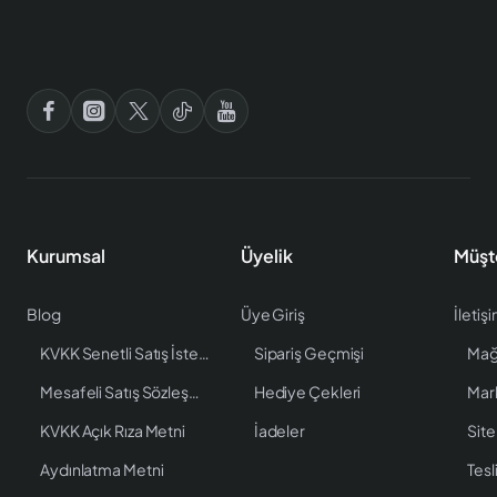
Kurumsal
Üyelik
Müşt
Blog
Üye Giriş
İletiş
KVKK Senetli Satış İstenen Bilgiler
Sipariş Geçmişi
Mağ
Mesafeli Satış Sözleşmesi
Hediye Çekleri
Mar
KVKK Açık Rıza Metni
İadeler
Site
Aydınlatma Metni
Tesl