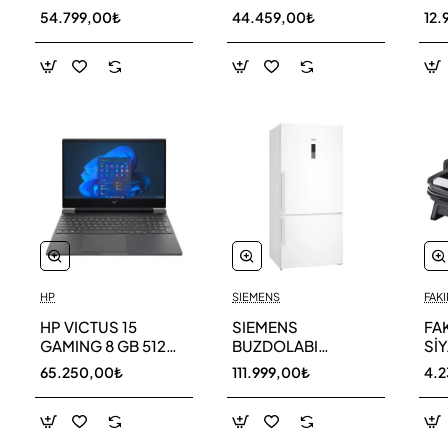
256 GB
AR40F12C0AM SK
AR
54.799,00₺
44.459,00₺
12.
HP
SIEMENS
FAKI
HP VICTUS 15
SIEMENS
FA
GAMING 8 GB 512
BUZDOLABI
Sİ
GB SSD LAPTOP
KG86NCWE0N
MA
65.250,00₺
111.999,00₺
4.
FA0011NT 80D33EA