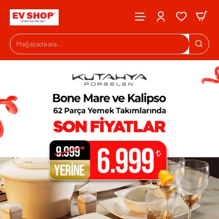
Evshop
Mağazada
ara...