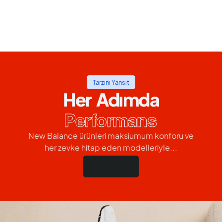
Tarzını Yansıt
Her Adımda
Performans
New Balance ürünleri maksiumum konforu ve
her zevke hitap eden modelleriyle...
Hemen Al