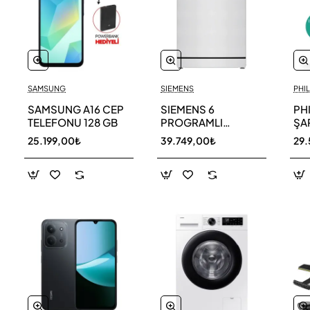
SAMSUNG
SIEMENS
PHIL
SAMSUNG A16 CEP
SIEMENS 6
PH
TELEFONU 128 GB
PROGRAMLI
ŞAR
BULAŞIK MAKİNESİ
SÜ
25.199,00₺
39.749,00₺
29.
SN216W00DT
11