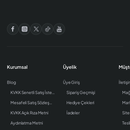
Kurumsal
Üyelik
Müşt
Blog
Üye Giriş
İletiş
KVKK Senetli Satış İstenen Bilgiler
Sipariş Geçmişi
Mağ
Mesafeli Satış Sözleşmesi
Hediye Çekleri
Mar
KVKK Açık Rıza Metni
İadeler
Site
Aydınlatma Metni
Tesl