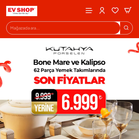
Evshop
Mağazada
ara...