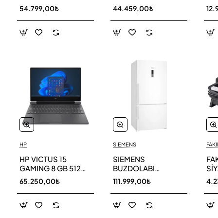
256 GB
AR40F12C0AM SK
AR
54.799,00₺
44.459,00₺
12.
HP
SIEMENS
FAKI
HP VICTUS 15
SIEMENS
FA
GAMING 8 GB 512
BUZDOLABI
Sİ
GB SSD LAPTOP
KG86NCWE0N
MA
65.250,00₺
111.999,00₺
4.
FA0011NT 80D33EA