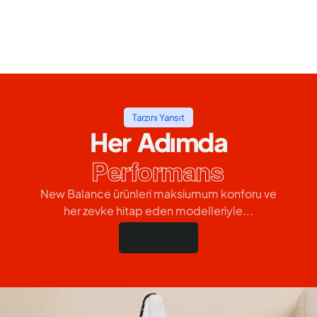
Tarzını Yansıt
Her Adımda
Performans
New Balance ürünleri maksiumum konforu ve
her zevke hitap eden modelleriyle...
Hemen Al