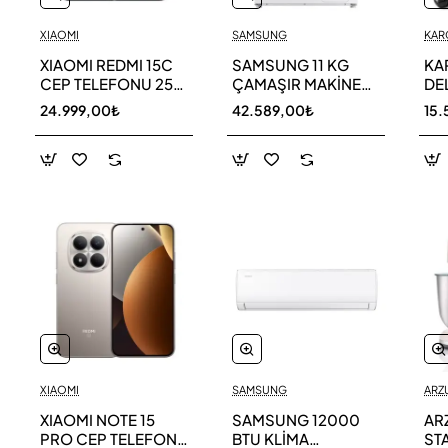
XIAOMI
SAMSUNG
KAR
XIAOMI REDMI 15C
SAMSUNG 11 KG
KA
CEP TELEFONU 256
ÇAMAŞIR MAKİNESİ
DE
GB
WW11DG5B25AEAH
ED
24.999,00₺
42.589,00₺
15.
TE
XIAOMI
SAMSUNG
ARZ
XIAOMI NOTE 15
SAMSUNG 12000
AR
PRO CEP TELEFONU
BTU KLİMA
ST