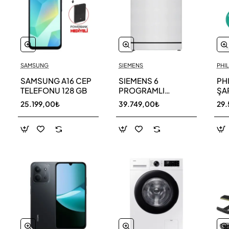
SAMSUNG
SIEMENS
PHIL
SAMSUNG A16 CEP
SIEMENS 6
PH
TELEFONU 128 GB
PROGRAMLI
ŞAR
BULAŞIK MAKİNESİ
SÜ
25.199,00₺
39.749,00₺
29.
SN216W00DT
11