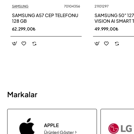
SAMSUNG
70104356
21101297
Yeni
SAMSUNG A57 CEP TELEFONU
SAMSUNG 50" 12
128 GB
VISION AI SMART 
UE50M70HAU
62.299,00₺
49.999,00₺
Markalar
APPLE
Ürünleri Göster