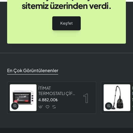
sitemiz üzerinden verdi.
Keşfet
En Çok Görüntülenenler
İTİMAT
TERMOSTATLI ÇİFT
CAMLI FIRIN 8060
4.882,00₺