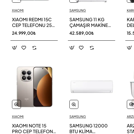
XIAOMI
SAMSUNG
KAR
XIAOMI REDMI 15C
SAMSUNG 11 KG
KA
CEP TELEFONU 256
ÇAMAŞIR MAKİNESİ
DE
GB
WW11DG5B25AEAH
ED
24.999,00₺
42.589,00₺
15.
TE
XIAOMI
SAMSUNG
ARZ
XIAOMI NOTE 15
SAMSUNG 12000
AR
PRO CEP TELEFONU
BTU KLİMA
ST