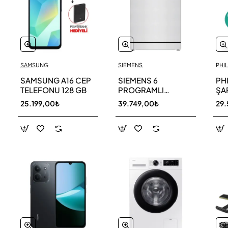
SAMSUNG
SIEMENS
PHIL
SAMSUNG A16 CEP
SIEMENS 6
PH
TELEFONU 128 GB
PROGRAMLI
ŞAR
BULAŞIK MAKİNESİ
SÜ
25.199,00₺
39.749,00₺
29.
SN216W00DT
11