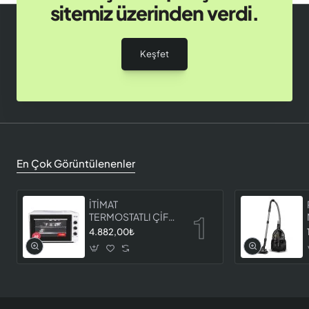
sitemiz üzerinden verdi.
Keşfet
En Çok Görüntülenenler
İTİMAT
TERMOSTATLI ÇİFT
CAMLI FIRIN 8060
4.882,00₺