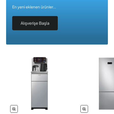
En yeni eklenen ürünler...
Alışverişe Başla