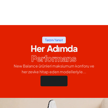
Tarzını Yansıt
Her Adımda
Performans
New Balance ürünleri maksiumum konforu ve
her zevke hitap eden modelleriyle...
Hemen Al