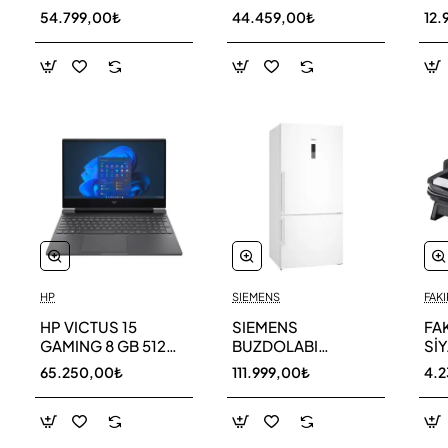
256 GB
AR40F12C0AM SK
AR
54.799,00₺
44.459,00₺
12.
HP
SIEMENS
FAKI
HP VICTUS 15
SIEMENS
FA
GAMING 8 GB 512
BUZDOLABI
Sİ
GB SSD LAPTOP
KG86NCWE0N
MA
65.250,00₺
111.999,00₺
4.
FA0011NT 80D33EA