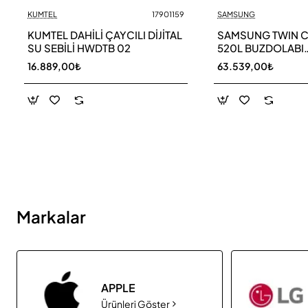
KUMTEL
17901159
SAMSUNG
Yeni
KUMTEL DAHİLİ ÇAYCILI DİJİTAL
SAMSUNG TWIN 
SU SEBİLİ HWDTB 02
520L BUZDOLABI
RB52DS33ESA TR
16.889,00₺
63.539,00₺
Markalar
APPLE
Ürünleri Göster