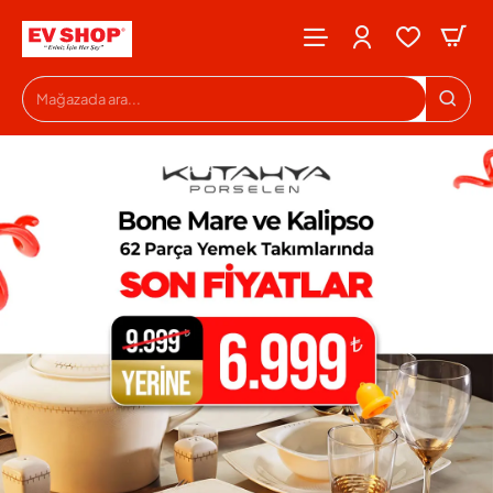
Evshop
Mağazada
ara...