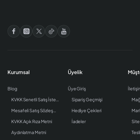
Kurumsal
Üyelik
Müşt
Blog
Üye Giriş
İletiş
KVKK Senetli Satış İstenen Bilgiler
Sipariş Geçmişi
Mağ
Mesafeli Satış Sözleşmesi
Hediye Çekleri
Mar
KVKK Açık Rıza Metni
İadeler
Site
Aydınlatma Metni
Tesl