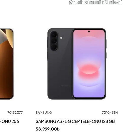
#haftanınürünleri
70132077
SAMSUNG
70104354
EFONU 256
SAMSUNG A37 5G CEP TELEFONU 128 GB
58.999,00₺