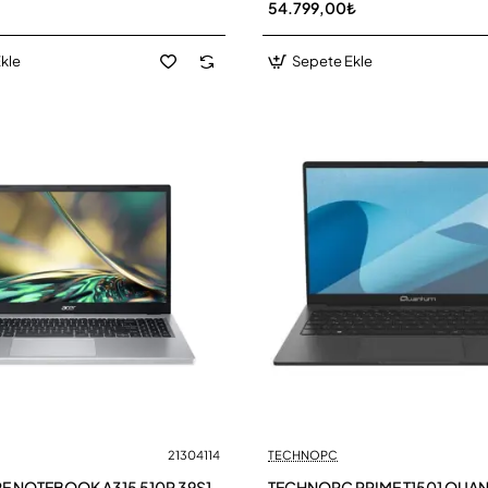
54.799,00₺
kle
Sepete Ekle
21304114
TECHNOPC
RE NOTEBOOK A315 510P 39S1
TECHNOPC PRIME T1501 QUA