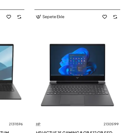
Sepete Ekle
21311596
HP
21305199
NTUM
HP VICTUS 15 GAMING 8 GB 512 GB SSD