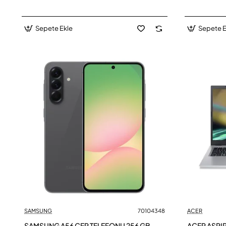
Sepete Ekle
Sepete E
SAMSUNG
70104348
ACER
SAMSUNG A56 CEP TELEFONU 256 GB
ACER ASPI