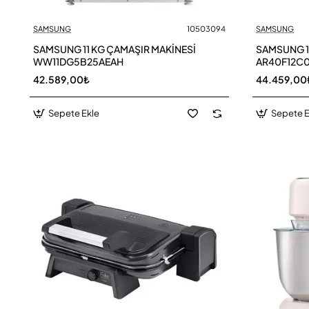
SAMSUNG
10503094
SAMSUNG
SAMSUNG 11 KG ÇAMAŞIR MAKİNESİ
SAMSUNG 1
WW11DG5B25AEAH
AR40F12C
42.589,00₺
44.459,00
Sepete Ekle
Sepete E