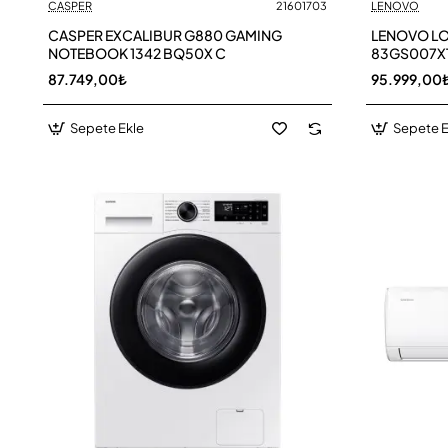
CASPER
21601703
LENOVO
CASPER EXCALIBUR G880 GAMING
LENOVO LO
NOTEBOOK 1342 BQ50X C
83GS007X
87.749,00₺
95.999,00
Sepete Ekle
Sepete E