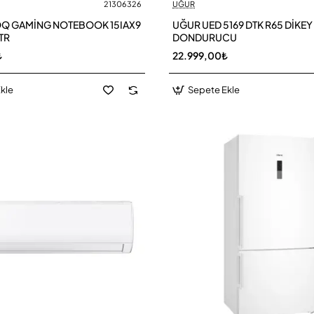
21306326
UĞUR
Q GAMİNG NOTEBOOK 15IAX9
UĞUR UED 5169 DTK R65 DİKEY
TR
DONDURUCU
₺
22.999,00₺
kle
Sepete Ekle