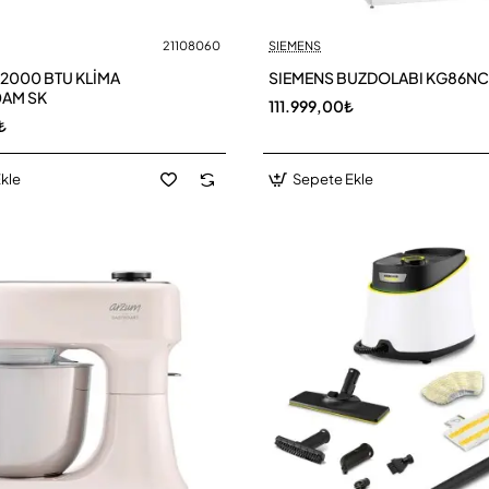
21108060
SIEMENS
2000 BTU KLİMA
SIEMENS BUZDOLABI KG86N
0AM SK
111.999,00₺
₺
kle
Sepete Ekle