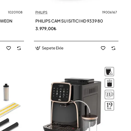
10201108
PHILIPS
19006167
CWE0N
PHILIPS CAM SU ISITICI HD 9339 80
3.979,00₺
Sepete Ekle