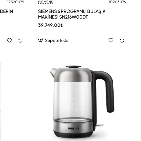
19520079
SIEMENS
10203076
 DERİN
SIEMENS 6 PROGRAMLI BULAŞIK
MAKİNESİ SN216W00DT
39.749,00₺
Sepete Ekle