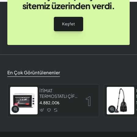
sitemiz üzerinden verdi.
Keşfet
En Çok Görüntülenenler
İTİMAT
TERMOSTATLI ÇİFT
CAMLI FIRIN 8060
4.882,00₺