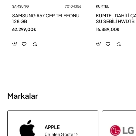
SAMSUNG
70104356
KUMTEL
Yeni
SAMSUNG A57 CEP TELEFONU
KUMTEL DAHİLİ ÇAY
128 GB
SU SEBİLİ HWDTB
62.299,00₺
16.889,00₺
Markalar
APPLE
Ürünleri Göster