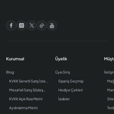
Kurumsal
Üyelik
Müşt
Blog
Üye Giriş
İletiş
KVKK Senetli Satış İstenen Bilgiler
Sipariş Geçmişi
Mağ
Mesafeli Satış Sözleşmesi
Hediye Çekleri
Mar
KVKK Açık Rıza Metni
İadeler
Site
Aydınlatma Metni
Tesl