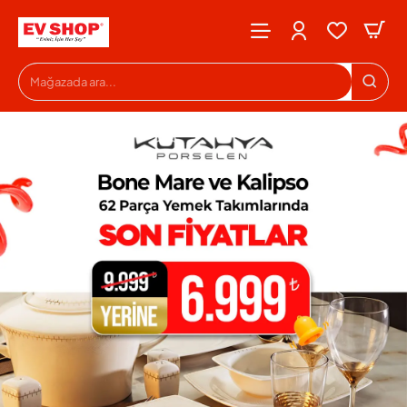
Evshop
Mağazada
ara...