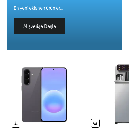
En yeni eklenen ürünler...
Alışverişe Başla