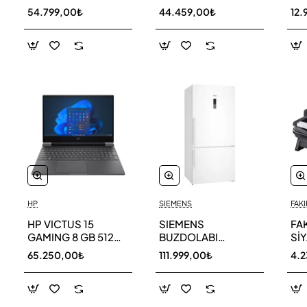
256 GB
AR40F12C0AM SK
AR
54.799,00₺
44.459,00₺
12.
HP
SIEMENS
FAKI
HP VICTUS 15
SIEMENS
FA
GAMING 8 GB 512
BUZDOLABI
Sİ
GB SSD LAPTOP
KG86NCWE0N
MA
65.250,00₺
111.999,00₺
4.
FA0011NT 80D33EA