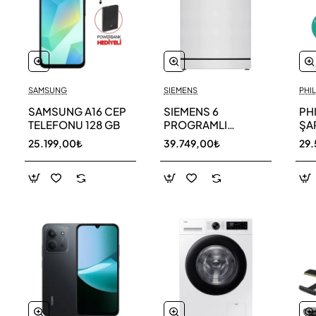
SAMSUNG
SIEMENS
PHIL
SAMSUNG A16 CEP
SIEMENS 6
PH
TELEFONU 128 GB
PROGRAMLI
ŞAR
BULAŞIK MAKİNESİ
SÜ
25.199,00₺
39.749,00₺
29.
SN216W00DT
11