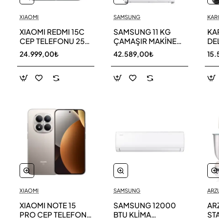
XIAOMI
SAMSUNG
KAR
XIAOMI REDMI 15C
SAMSUNG 11 KG
KA
CEP TELEFONU 256
ÇAMAŞIR MAKİNESİ
DE
GB
WW11DG5B25AEAH
ED
24.999,00₺
42.589,00₺
15.
TE
XIAOMI
SAMSUNG
ARZ
XIAOMI NOTE 15
SAMSUNG 12000
AR
PRO CEP TELEFONU
BTU KLİMA
ST