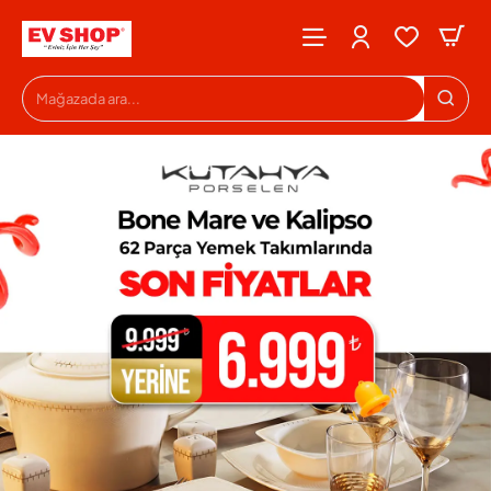
Evshop
Mağazada
ara...