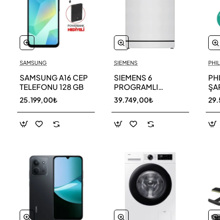
SAMSUNG
SIEMENS
PHIL
SAMSUNG A16 CEP
SIEMENS 6
PH
TELEFONU 128 GB
PROGRAMLI
ŞAR
BULAŞIK MAKİNESİ
SÜ
25.199,00₺
39.749,00₺
29.
SN216W00DT
11