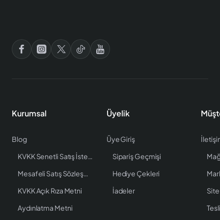
Kurumsal
Üyelik
Müşt
Blog
Üye Giriş
İletiş
KVKK Senetli Satış İstenen Bilgiler
Sipariş Geçmişi
Mağ
Mesafeli Satış Sözleşmesi
Hediye Çekleri
Mar
KVKK Açık Rıza Metni
İadeler
Site
Aydınlatma Metni
Tesl