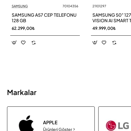
SAMSUNG
70104356
21101297
Yeni
SAMSUNG A57 CEP TELEFONU
SAMSUNG 50" 12
128 GB
VISION AI SMART 
UE50M70HAU
62.299,00₺
49.999,00₺
Markalar
APPLE
Ürünleri Göster