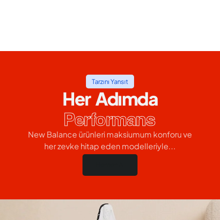
Tarzını Yansıt
Her Adımda
Performans
New Balance ürünleri maksiumum konforu ve
her zevke hitap eden modelleriyle...
Hemen Al