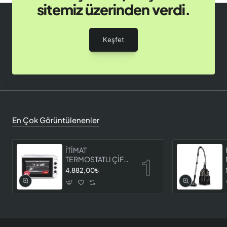
sitemiz üzerinden verdi.
Keşfet
En Çok Görüntülenenler
İTİMAT
TERMOSTATLI ÇİFT
CAMLI FIRIN 8060
4.882,00₺