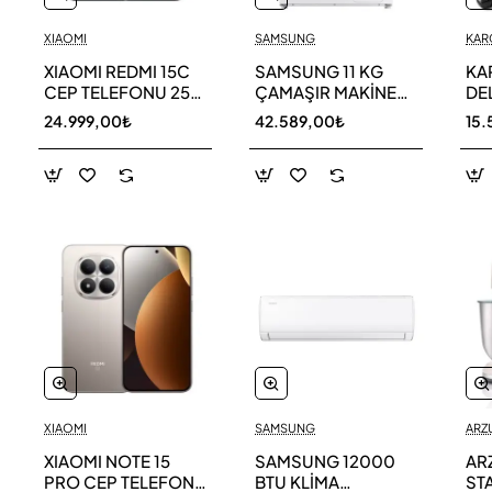
XIAOMI
SAMSUNG
KAR
XIAOMI REDMI 15C
SAMSUNG 11 KG
KA
CEP TELEFONU 256
ÇAMAŞIR MAKİNESİ
DE
GB
WW11DG5B25AEAH
ED
24.999,00₺
42.589,00₺
15.
TE
XIAOMI
SAMSUNG
ARZ
XIAOMI NOTE 15
SAMSUNG 12000
AR
PRO CEP TELEFONU
BTU KLİMA
ST