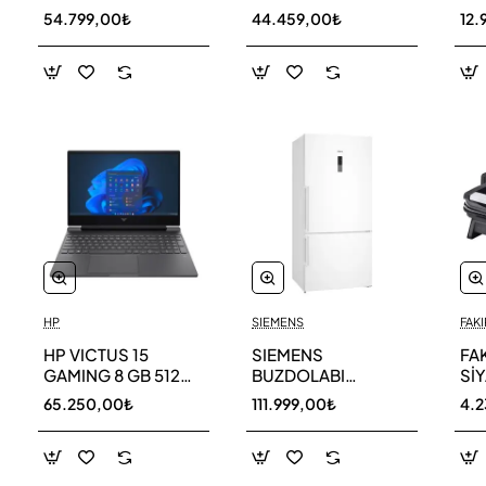
256 GB
AR40F12C0AM SK
AR
54.799,00₺
44.459,00₺
12.
HP
SIEMENS
FAKI
HP VICTUS 15
SIEMENS
FA
GAMING 8 GB 512
BUZDOLABI
Sİ
GB SSD LAPTOP
KG86NCWE0N
MA
65.250,00₺
111.999,00₺
4.
FA0011NT 80D33EA