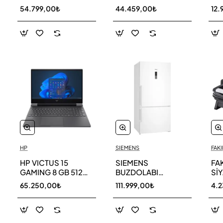
256 GB
AR40F12C0AM SK
AR
54.799,00₺
44.459,00₺
12.
HP
SIEMENS
FAKI
HP VICTUS 15
SIEMENS
FA
GAMING 8 GB 512
BUZDOLABI
Sİ
GB SSD LAPTOP
KG86NCWE0N
MA
65.250,00₺
111.999,00₺
4.
FA0011NT 80D33EA