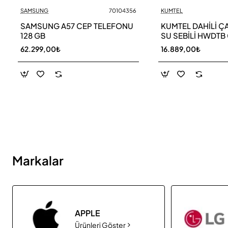
SAMSUNG
70104356
KUMTEL
Yeni
SAMSUNG A57 CEP TELEFONU
KUMTEL DAHİLİ ÇAY
128 GB
SU SEBİLİ HWDTB
62.299,00₺
16.889,00₺
Markalar
APPLE
Ürünleri Göster