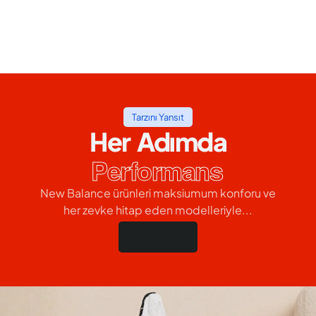
Tarzını Yansıt
Her Adımda
Performans
New Balance ürünleri maksiumum konforu ve
her zevke hitap eden modelleriyle...
Hemen Al