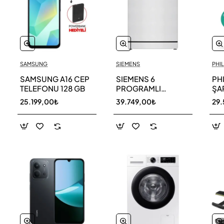
SAMSUNG
SIEMENS
PHIL
SAMSUNG A16 CEP
SIEMENS 6
PH
TELEFONU 128 GB
PROGRAMLI
ŞAR
BULAŞIK MAKİNESİ
SÜ
25.199,00₺
39.749,00₺
29.
SN216W00DT
11