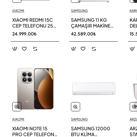
XIAOMI
SAMSUNG
KAR
XIAOMI REDMI 15C
SAMSUNG 11 KG
KA
CEP TELEFONU 256
ÇAMAŞIR MAKİNESİ
DE
GB
WW11DG5B25AEAH
ED
24.999,00₺
42.589,00₺
15.
TE
XIAOMI
SAMSUNG
ARZ
XIAOMI NOTE 15
SAMSUNG 12000
AR
PRO CEP TELEFONU
BTU KLİMA
ST