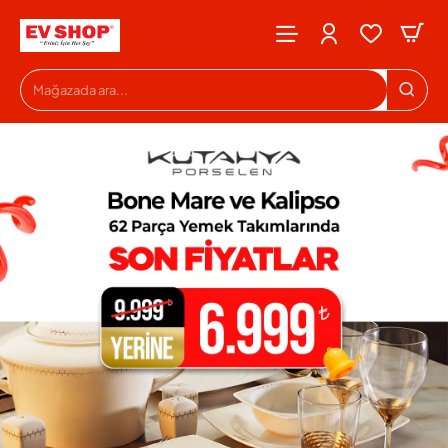
Evshop
Mağazada
ara...