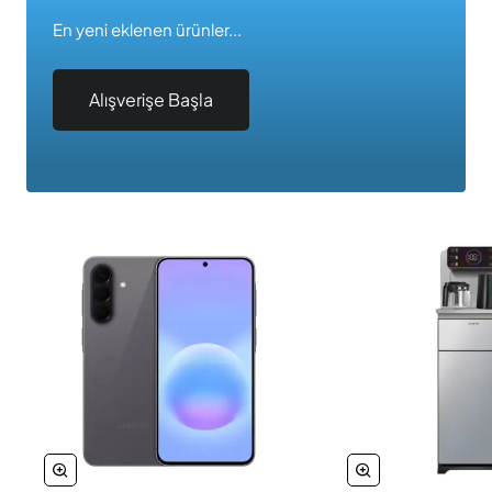
En yeni eklenen ürünler...
Alışverişe Başla