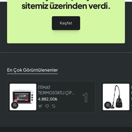
sitemiz üzerinden verdi.
Keşfet
En Çok Görüntülenenler
İTİMAT
TERMOSTATLI ÇİFT
CAMLI FIRIN 8060
4.882,00₺