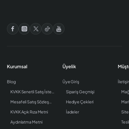
Kurumsal
Üyelik
Müşt
Blog
Üye Giriş
İletiş
KVKK Senetli Satış İstenen Bilgiler
Sipariş Geçmişi
Mağ
Mesafeli Satış Sözleşmesi
Hediye Çekleri
Mar
KVKK Açık Rıza Metni
İadeler
Site
Aydınlatma Metni
Tesl