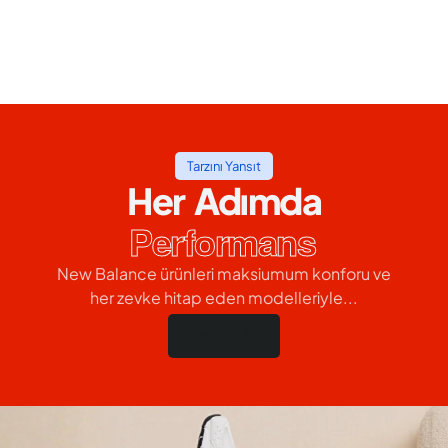
Tarzını Yansıt
Her Adımda
Performans
New Balance ürünleri maksiumum konforu ve
her zevke hitap eden modelleriyle...
Hemen Al