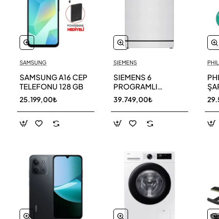
SAMSUNG
SIEMENS
PHIL
SAMSUNG A16 CEP
SIEMENS 6
PH
TELEFONU 128 GB
PROGRAMLI
ŞAR
BULAŞIK MAKİNESİ
SÜ
25.199,00₺
39.749,00₺
29.
SN216W00DT
11