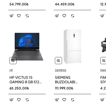
256 GB
AR40F12C0AM SK
AR
54.799,00₺
44.459,00₺
12.
HP
SIEMENS
FAKI
HP VICTUS 15
SIEMENS
FA
GAMING 8 GB 512
BUZDOLABI
Sİ
GB SSD LAPTOP
KG86NCWE0N
MA
65.250,00₺
111.999,00₺
4.
FA0011NT 80D33EA