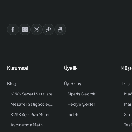
Kurumsal
Üyelik
Müşt
Blog
Üye Giriş
İletiş
KVKK Senetli Satış İstenen Bilgiler
Sipariş Geçmişi
Mağ
Mesafeli Satış Sözleşmesi
Hediye Çekleri
Mar
KVKK Açık Rıza Metni
İadeler
Site
Aydınlatma Metni
Tesl