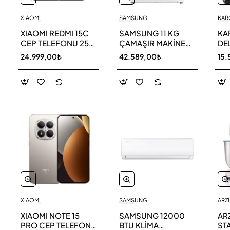
XIAOMI
SAMSUNG
KAR
XIAOMI REDMI 15C
SAMSUNG 11 KG
KA
CEP TELEFONU 256
ÇAMAŞIR MAKİNESİ
DE
GB
WW11DG5B25AEAH
ED
24.999,00₺
42.589,00₺
15.
TE
XIAOMI
SAMSUNG
ARZ
XIAOMI NOTE 15
SAMSUNG 12000
AR
PRO CEP TELEFONU
BTU KLİMA
ST