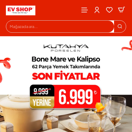
Evshop
Mağazada
ara...