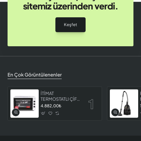
sitemiz üzerinden verdi.
Keşfet
En Çok Görüntülenenler
İTİMAT
TERMOSTATLI ÇİFT
CAMLI FIRIN 8060
4.882,00₺