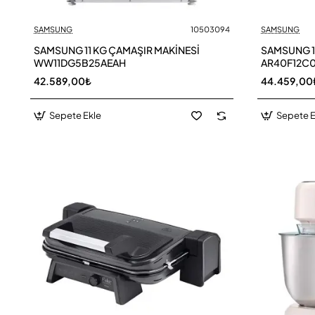
SAMSUNG
10503094
SAMSUNG
SAMSUNG 11 KG ÇAMAŞIR MAKİNESİ
SAMSUNG 1
WW11DG5B25AEAH
AR40F12C
42.589,00₺
44.459,00
Sepete Ekle
Sepete E