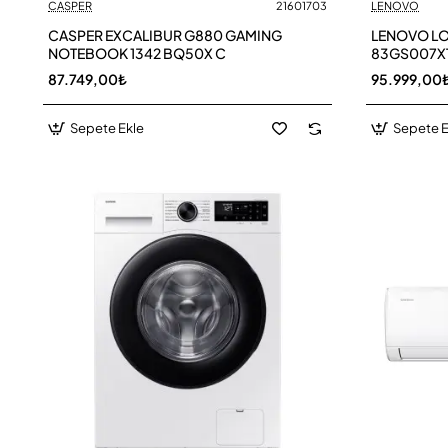
CASPER
21601703
LENOVO
CASPER EXCALIBUR G880 GAMING
LENOVO LO
NOTEBOOK 1342 BQ50X C
83GS007X
87.749,00₺
95.999,00
Sepete Ekle
Sepete E