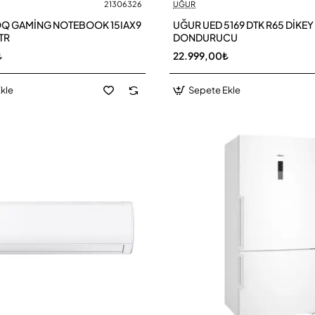
21306326
UĞUR
Q GAMİNG NOTEBOOK 15IAX9
UĞUR UED 5169 DTK R65 DİKEY
TR
DONDURUCU
₺
22.999,00₺
kle
Sepete Ekle