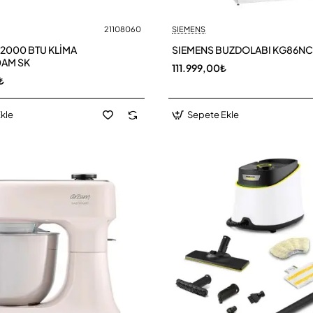
21108060
SIEMENS
2000 BTU KLİMA
SIEMENS BUZDOLABI KG86N
0AM SK
111.999,00₺
₺
kle
Sepete Ekle