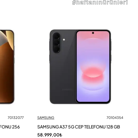
#haftanınürünleri
70132077
SAMSUNG
70104354
EFONU 256
SAMSUNG A37 5G CEP TELEFONU 128 GB
58.999,00₺