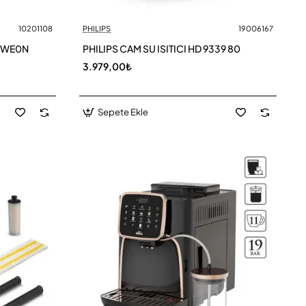
10201108
PHILIPS
19006167
CWE0N
PHILIPS CAM SU ISITICI HD 9339 80
3.979,00₺
Sepete Ekle