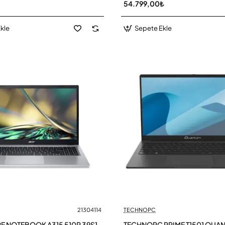
54.799,00₺
kle
Sepete Ekle
21304114
TECHNOPC
RE NOTEBOOK A315 510P 39S1
TECHNOPC PRIME T1501 QUA