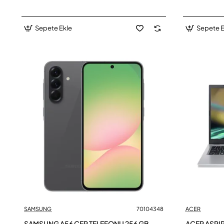
Sepete Ekle
Sepete E
SAMSUNG
70104348
ACER
SAMSUNG A56 CEP TELEFONU 256 GB
ACER ASPI