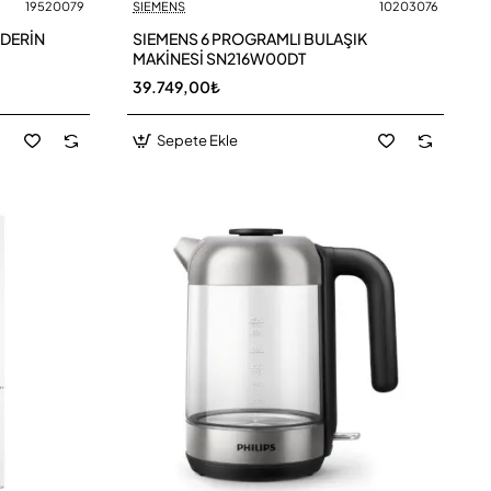
19520079
SIEMENS
10203076
 DERİN
SIEMENS 6 PROGRAMLI BULAŞIK
MAKİNESİ SN216W00DT
39.749,00₺
Sepete Ekle