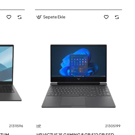
Sepete Ekle
21311596
HP
21305199
NTUM
HP VICTUS 15 GAMING 8 GB 512 GB SSD