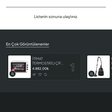
Listenin sonuna ulaştınız.
En Çok Görüntülenenler
İTİMAT
TERMOSTATLI ÇİFT
CAMLI FIRIN 8060
4.882,00₺