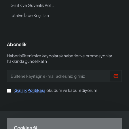
Gizlilik ve Güvenlik Politikası
İptal ve İade Koşulları
Abonelik
Haber bültenimize kaydolarak haberler ve promosyonlar
hakkında güncel kalın
Bültene
kayıt
için
e-
Gizlilik Politikası
okudum ve kabul ediyorum
mail
adresinizi
giriniz
Copyright © 2025, EV SHOP, All Rights Reserved
Cookies 🍪