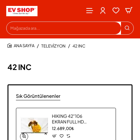
Mağazada
ara...
TELEVİZYON
42 INC
HOME
42 INC
Sık Görüntülenenler
HIKING 42"106
EKRAN FULL HD
SMART LED
12.689,00₺
TELEVİZYON
42HS24000