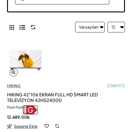
HIKING
20801172
HIKING 42"106 EKRAN FULL HD SMART LED
TELEVİZYON 42HS24000
Peşin Fiyat
12.689,00₺
Sepete Ekle