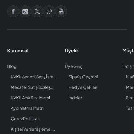
Kurumsal
Üyelik
Müşt
Blog
Üye Giriş
İletiş
KVKK Senetli Satış İstenen Bilgiler
Sipariş Geçmişi
Mağ
Mesafeli Satış Sözleşmesi
Hediye Çekleri
Mar
KVKK Açık Rıza Metni
İadeler
Site
Aydınlatma Metni
Tesl
Çerez Politikası
Kişisel Verileri İşleme, Saklama ve İmha Politikası