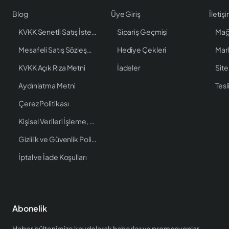
Blog
Üye Giriş
İletiş
KVKK Senetli Satış İstenen Bilgiler
Sipariş Geçmişi
Mağ
Mesafeli Satış Sözleşmesi
Hediye Çekleri
Mar
KVKK Açık Rıza Metni
İadeler
Site
Aydınlatma Metni
Tesl
Çerez Politikası
Kişisel Verileri İşleme, Saklama ve İmha Politikası
Gizlilik ve Güvenlik Politikası
İptal ve İade Koşulları
Abonelik
Haber bültenimize kaydolarak haberler ve promosyonlar