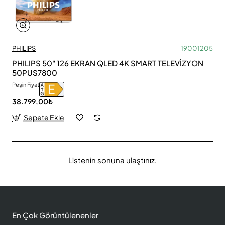
PHILIPS
19001205
PHILIPS 50" 126 EKRAN QLED 4K SMART TELEVİZYON
50PUS7800
Peşin Fiyat
38.799,00₺
Sepete Ekle
Listenin sonuna ulaştınız.
En Çok Görüntülenenler