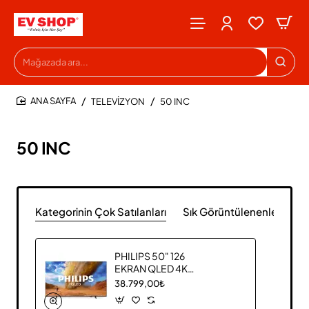
Mağazada
ara...
TELEVİZYON
50 INC
HOME
50 INC
Kategorinin Çok Satılanları
Sık Görüntülenenler
PHILIPS 50" 126
EKRAN QLED 4K
SMART TELEVİZYON
38.799,00₺
50PUS7800