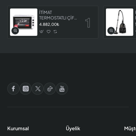
İTİMAT
TERMOSTATLI ÇİFT
CAMLI FIRIN 8060
4.882,00₺
Kurumsal
Üyelik
Müşt