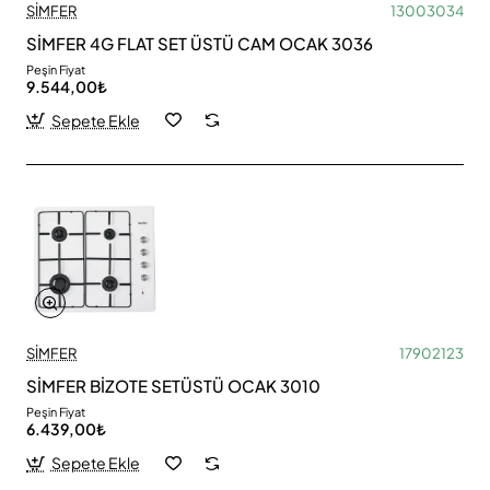
SİMFER
13003034
SİMFER 4G FLAT SET ÜSTÜ CAM OCAK 3036
Peşin Fiyat
9.544,00₺
Sepete Ekle
SİMFER
17902123
SİMFER BİZOTE SETÜSTÜ OCAK 3010
Peşin Fiyat
6.439,00₺
Sepete Ekle