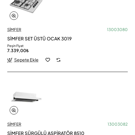
SİMFER
13003080
SİMFER SET ÜSTÜ OCAK 3019
Peşin Fiyat
7.339,00₺
Sepete Ekle
SİMFER
13003082
SİMFER SÜRGÜLÜ ASPİRATÖR 8510