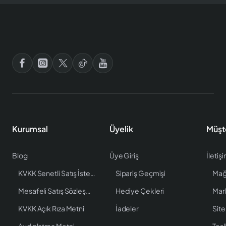
Kurumsal
Üyelik
Müşt
Blog
Üye Giriş
İletiş
KVKK Senetli Satış İstenen Bilgiler
Sipariş Geçmişi
Mağ
Mesafeli Satış Sözleşmesi
Hediye Çekleri
Mar
KVKK Açık Rıza Metni
İadeler
Site
Aydınlatma Metni
Tesl