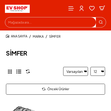
Mağazada
ara...
MARKA
SİMFER
HOME
SİMFER
Önceki Ürünler