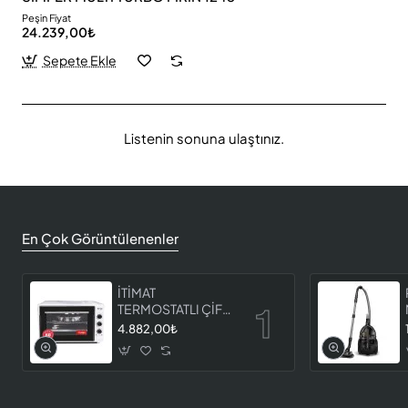
Peşin Fiyat
24.239,00₺
Sepete Ekle
Listenin sonuna ulaştınız.
En Çok Görüntülenenler
İTİMAT
TERMOSTATLI ÇİFT
CAMLI FIRIN 8060
4.882,00₺