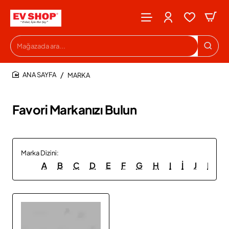
Mağazada
ara...
MARKA
HOME
Favori Markanızı Bulun
Marka Dizini:
A
B
C
D
E
F
G
H
I
İ
J
K
L