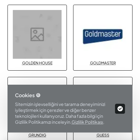
GOLDEN HOUSE
GOLDMASTER
Cookies 🍪
Sitemizin işlevselliğini ve tarama deneyiminizi
iyileştirmek için çerezler ve diğer benzer
teknolojileri kullanıyoruz. Daha fazla bilgi için
Gizlilik Politikamızı inceleyin.
Gizlilik Politikası
.
GRUNDIG
GUESS