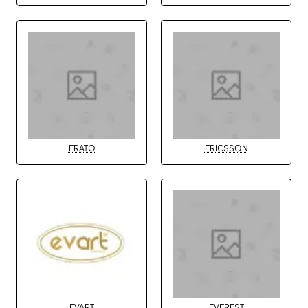
ERATO
ERICSSON
EVART
EVEREST