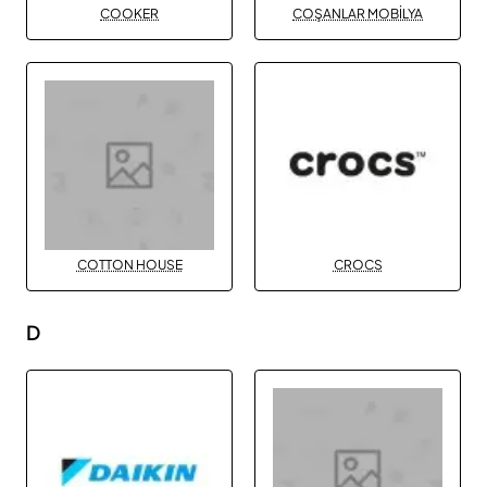
COOKER
COŞANLAR MOBİLYA
COTTON HOUSE
CROCS
D