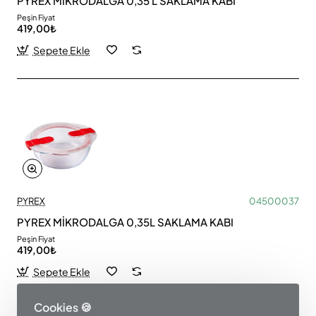
PYREX MİKRODALGA 0,35 L SAKLAMA KABI
Peşin Fiyat
419,00₺
Sepete Ekle
PYREX
04500037
PYREX MİKRODALGA 0,35L SAKLAMA KABI
Peşin Fiyat
419,00₺
Sepete Ekle
Cookies 🍪