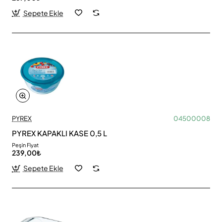
Sepete Ekle
PYREX
04500008
PYREX KAPAKLI KASE 0,5 L
Peşin Fiyat
239,00₺
Sepete Ekle