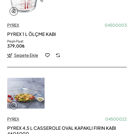
PYREX
04500003
PYREX 1 L ÖLÇME KABI
Peşin Fiyat
379,00₺
Sepete Ekle
PYREX
04500022
PYREX 4,5 L CASSEROLE OVAL KAPAKLI FIRIN KABI
460A000