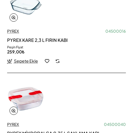
PYREX
04500016
PYREX KARE 2,3 L FIRIN KABI
Peşin Fiyat
259,00₺
Sepete Ekle
PYREX
04500040