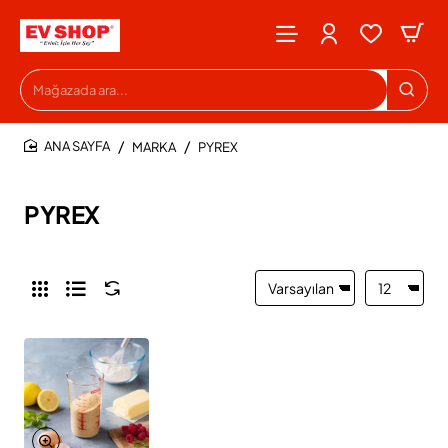
Mağazada
ara...
MARKA
PYREX
HOME
PYREX