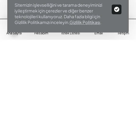
Sitemizin işlevselliğini ve tarama deneyiminizi
iyileştirmek için çerezler ve diğer benzer
teknolojileri kullanıyoruz. Daha fazla bilgi için
Gizlilik Politikamızı inceleyin.
Gizlilik Politikası
.
Ana Sayfa
Hesabım
İstek Listesi
Email
İletişim
PYREX
04500043
PYREX MİKRODALGA 0,4 L SAKLAMA KABI
Peşin Fiyat
449,00₺
Sepete Ekle