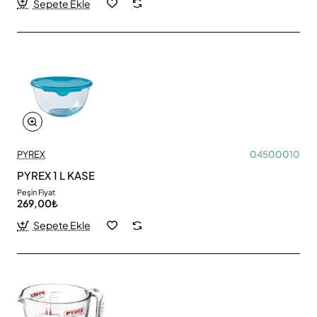
Sepete Ekle
PYREX
04500010
PYREX 1 L KASE
Peşin Fiyat
269,00₺
Sepete Ekle