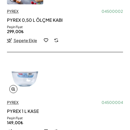
PYREX
04500002
PYREX 0,50 L ÖLÇME KABI
Peşin Fiyat
299,00₺
Sepete Ekle
PYREX
04500004
PYREX 1 L KASE
Peşin Fiyat
149,00₺