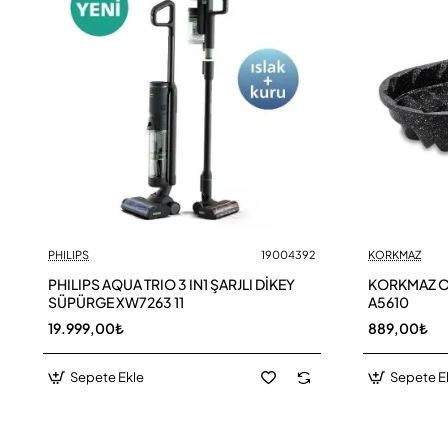
PHILIPS
19004392
KORKMAZ
PHILIPS AQUA TRIO 3 IN1 ŞARJLI DİKEY
KORKMAZ OR
SÜPÜRGE XW7263 11
A5610
19.999,00₺
889,00₺
Sepete Ekle
Sepete E