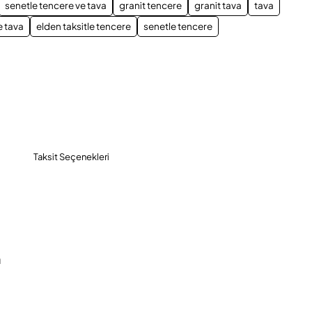
senetle tencere ve tava
granit tencere
granit tava
tava
e tava
elden taksitle tencere
senetle tencere
Taksit Seçenekleri
a