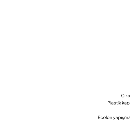
Çıka
Plastik kap
Ecolon yapışmaz