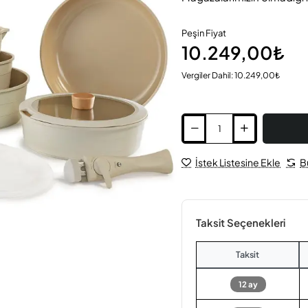
Peşin Fiyat
10.249,00₺
Vergiler Dahil: 10.249,00₺
İstek Listesine Ekle
B
Taksit Seçenekleri
Taksit
12 ay