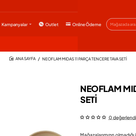
Kampanyalar
Outlet
Online Ödeme
Mağazada
ara...
NEOFLAM MIDAS 11 PARÇA TENCERE TAVA SETİ
HOME
NEOFLAM MID
SETİ
0 değerlend
Mağazalarımızın olmadığı i