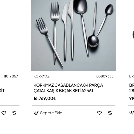
11019057
KORKMAZ
03809335
BR
Ç
KORKMAZ CASABLANCA 84 PARÇA
BR
SİT
ÇATAL KAŞIK BIÇAK SETİ A2561
28
16.769,00₺
9
Sepete Ekle