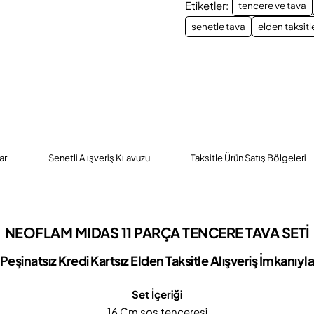
Etiketler:
tencere ve tava
senetle tava
elden taksitl
ar
Senetli Alışveriş Kılavuzu
Taksitle Ürün Satış Bölgeleri
NEOFLAM MIDAS 11 PARÇA TENCERE TAVA SETİ
Peşinatsız Kredi Kartsız Elden Taksitle Alışveriş İmkanıyl
Set İçeriği
16 Cm sos tenceresi