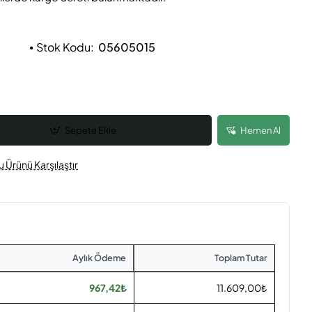
Stok Kodu:
05605015
Sepete Ekle
Hemen Al
u Ürünü Karşılaştır
Aylık Ödeme
Toplam Tutar
967,42₺
11.609,00₺