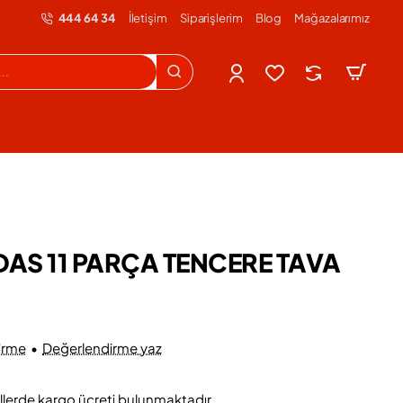
444 64 34
İletişim
Siparişlerim
Blog
Mağazalarımız
AS 11 PARÇA TENCERE TAVA
irme
•
Değerlendirme yaz
llerde kargo ücreti bulunmaktadır.