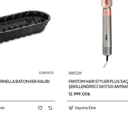
03809113
FANTOM
NELLA BATON KEK KALIBI
FANTOM HAIR STYLER PLUS SA
ŞEKİLLENDİRİCİ SK1700 ANTRA
12.999,00₺
kle
Sepete Ekle