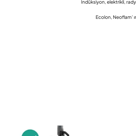
İndüksiyon, elektrikli, ra
Ecolon, Neoflam’ ı