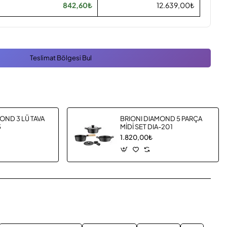
842,60₺
12.639,00₺
Teslimat Bölgesi Bul
OND 3 LÜ TAVA
BRIONI DIAMOND 5 PARÇA
3
MİDİ SET DIA-201
1.820,00₺
App
mail