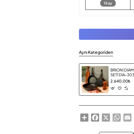
15 ay
Aynı Kategoriden
BRIONI DIAM
SETİ DIA-30
2.640,00₺
Share
Facebook
X
Whats
E