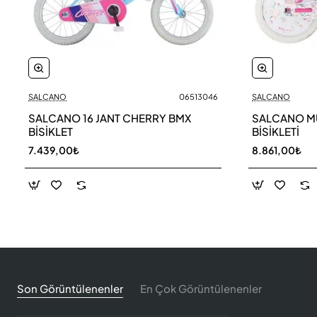
SALCANO
06513046
SALCANO
SALCANO 16 JANT CHERRY BMX
SALCANO M
BİSİKLET
BİSİKLETİ
7.439,00₺
8.861,00₺
Son Görüntülenenler
En Çok Görüntülenenler