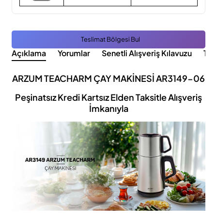
Teslimat Bölgesi Bul
Açıklama
Yorumlar
Senetli Alışveriş Kılavuzu
Tak
ARZUM TEACHARM ÇAY MAKİNESİ AR3149-06
Peşinatsız Kredi Kartsız Elden Taksitle Alışveriş
İmkanıyla