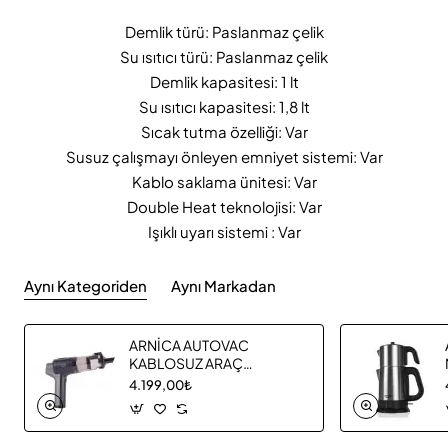
Demlik türü: Paslanmaz çelik
Su ısıtıcı türü: Paslanmaz çelik
Demlik kapasitesi: 1 lt
Su ısıtıcı kapasitesi: 1,8 lt
Sıcak tutma özelliği: Var
Susuz çalışmayı önleyen emniyet sistemi: Var
Kablo saklama ünitesi: Var
Double Heat teknolojisi: Var
Işıklı uyarı sistemi : Var
Aynı Kategoriden
Aynı Markadan
ARNİCA AUTOVAC
KABLOSUZ ARAÇ
SÜPÜRGESİ ET13370
4.199,00₺