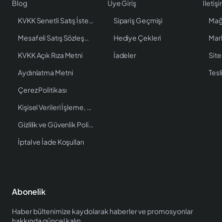
Blog
Üye Giriş
İletiş
KVKK Senetli Satış İstenen Bilgiler
Sipariş Geçmişi
Mağ
Mesafeli Satış Sözleşmesi
Hediye Çekleri
Mar
KVKK Açık Rıza Metni
İadeler
Site
Aydınlatma Metni
Tesl
Çerez Politikası
Kişisel Verileri İşleme, Saklama ve İmha Politikası
Gizlilik ve Güvenlik Politikası
İptal ve İade Koşulları
Abonelik
Haber bültenimize kaydolarak haberler ve promosyonlar
hakkında güncel kalın