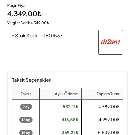
Peşin Fiyat
4.349,00₺
Vergiler Dahil: 4.349,00₺
Stok Kodu:
11601537
Taksit Seçenekleri
Taksit
Aylık Ödeme
Toplam Tutar
532,11₺
4.789,00₺
9 ay
416,58₺
4.999,00₺
12 ay
369,27₺
5.539,00₺
15 ay