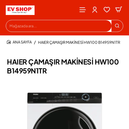
Mağazada
ara...
HAIER ÇAMAŞIR MAKİNESİ HW100 B14959N1TR
HOME
HAIER ÇAMAŞIR MAKİNESİ HW100
B14959N1TR