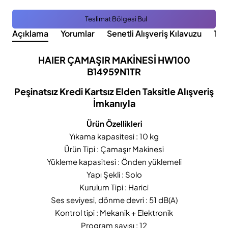
Teslimat Bölgesi Bul
Açıklama
Yorumlar
Senetli Alışveriş Kılavuzu
Tak
HAIER ÇAMAŞIR MAKİNESİ HW100
B14959N1TR
Peşinatsız Kredi Kartsız Elden Taksitle Alışveriş
İmkanıyla
Ürün Özellikleri
Yıkama kapasitesi : 10 kg
Ürün Tipi : Çamaşır Makinesi
Yükleme kapasitesi : Önden yüklemeli
Yapı Şekli : Solo
Kurulum Tipi : Harici
Ses seviyesi, dönme devri : 51 dB(A)
Kontrol tipi : Mekanik + Elektronik
Program sayısı : 12