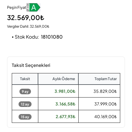
Peşin Fiyat
32.569,00₺
Vergiler Dahil: 32.569,00₺
Stok Kodu:
18101080
Taksit Seçenekleri
Taksit
Aylık Ödeme
Toplam Tutar
3.981,00₺
35.829,00₺
9 ay
3.166,58₺
37.999,00₺
12 ay
2.677,93₺
40.169,00₺
15 ay