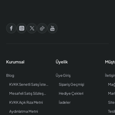
Kurumsal
Üyelik
Müşt
Blog
Üye Giriş
İletiş
KVKK Senetli Satış İstenen Bilgiler
Sipariş Geçmişi
Mağ
Mesafeli Satış Sözleşmesi
Hediye Çekleri
Mar
KVKK Açık Rıza Metni
İadeler
Site
Aydınlatma Metni
Tesl