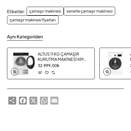
Etiketler:
çamaşır makinesi
senetle çamaşır makinesi
çamaşır makinesi fiyatları
Aynı Kategoriden
ALTUS 11 KG ÇAMAŞIR
KURUTMA MAKİNESİ KM
1160
32.999,00₺
Share
Facebook
X
WhatsApp
Email