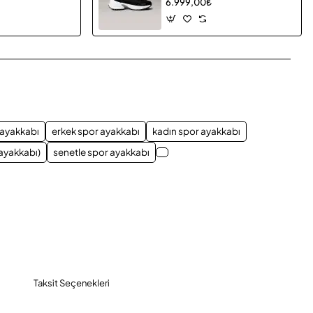
6.999,00₺
App
mail
 ayakkabı
erkek spor ayakkabı
kadın spor ayakkabı
ayakkabı)
senetle spor ayakkabı
Taksit Seçenekleri