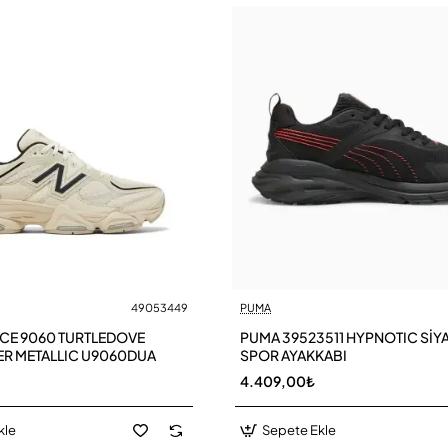
49053449
PUMA
CE 9060 TURTLEDOVE
PUMA 39523511 HYPNOTIC SİY
ER METALLIC U9060DUA
SPOR AYAKKABI
4.409,00₺
kle
Sepete Ekle