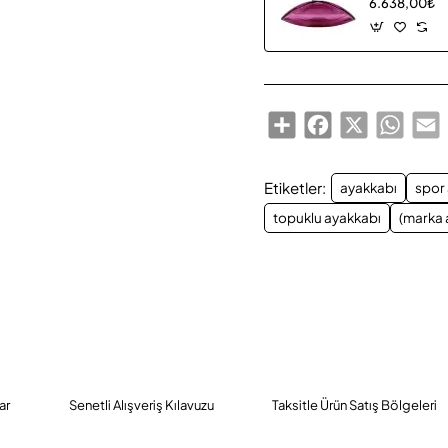
6.638,00₺
Share
Facebook
X
Whats
E
Etiketler:
ayakkabı
spor
topuklu ayakkabı
(marka 
ar
Senetli Alışveriş Kılavuzu
Taksitle Ürün Satış Bölgeleri