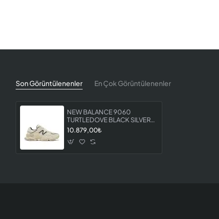
Son Görüntülenenler
En Çok Görüntülenenler
NEW BALANCE 9060
TURTLEDOVE BLACK SILVER
METALLIC U9060DUA
10.879,00₺