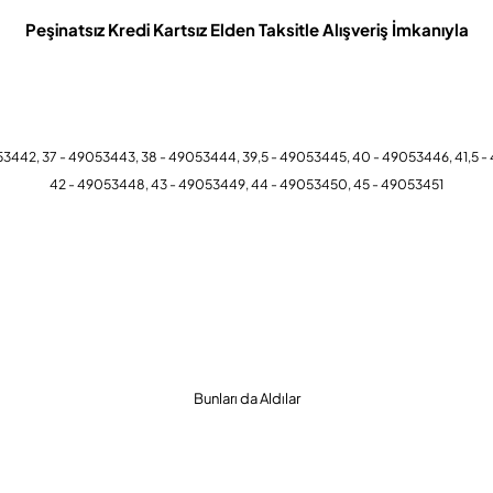
Peşinatsız Kredi Kartsız Elden Taksitle Alışveriş İmkanıyla
53442, 37 - 49053443, 38 - 49053444, 39,5 - 49053445, 40 - 49053446, 41,5 
42 - 49053448, 43 - 49053449, 44 - 49053450, 45 - 49053451
Bunları da Aldılar