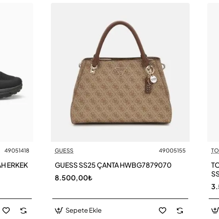
49051418
GUESS
49005155
TO
AH ERKEK
GUESS SS25 ÇANTA HWBG7879070
TO
SS
8.500,00₺
A
3
Sepete Ekle