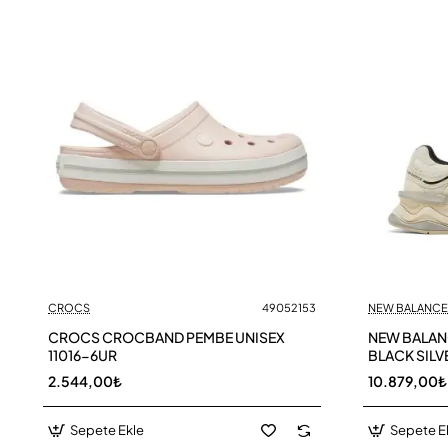
CROCS
49052153
NEW BALANCE
CROCS CROCBAND PEMBE UNISEX
NEW BALAN
11016-6UR
BLACK SILV
2.544,00₺
10.879,00₺
Sepete Ekle
Sepete E