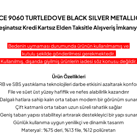
E 9060 TURTLEDOVE BLACK SILVER METALL
eşinatsız Kredi Kartsız Elden Taksitle Alışveriş İmkanıy
Bedenin uymaması durumunda ürünün kullanılmamış ve
kutulu şekilde gönderilmesi gerekmektedir.
Kullanılmış, dışarıda giyilmiş ürünlerin iadesi söz konusu değildir
Ürün Özellikleri
 ve SBS yastıklama teknolojileri darbe etkisini azaltarak konfo
File ve süet üst yüzey hafiflik ve nefes alabilirlik kazandırır
Dalgalı hatlara sahip kalın orta taban modern bir görünüm suna
Çift katmanlı orta taban uzun süreli rahatlık sağlar
Geniş taban yapısı stabiliteyi artırarak destekleyici bir yapı suna
Günlük kullanıma uygun yenilikçi ve dinamik tasarım
Materyal : %75 deri, %13 file, %12 poliüretan