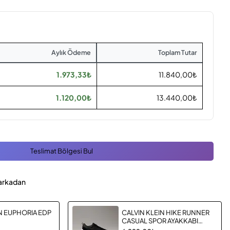
Aylık Ödeme
Toplam Tutar
1.973,33₺
11.840,00₺
1.120,00₺
13.440,00₺
Teslimat Bölgesi Bul
arkadan
N EUPHORIA EDP
CALVIN KLEIN HIKE RUNNER
CASUAL SPOR AYAKKABI
YW0YW0199501O