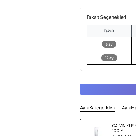
Taksit Seçenekleri
Taksit
6 ay
12 ay
Aynı Kategoriden
Aynı M
CALVIN KLEI
100 ML