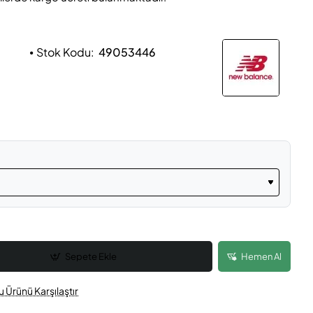
Stok Kodu:
49053446
Sepete Ekle
Hemen Al
u Ürünü Karşılaştır