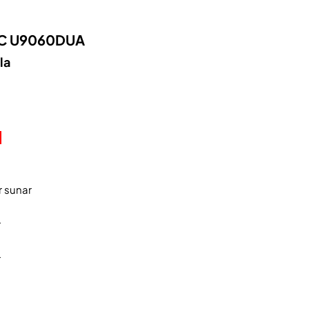
IC U9060DUA
la
.
r sunar
r
r