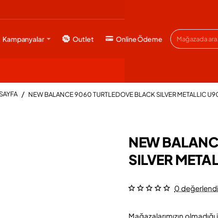
Kampanyalar
Outlet
Online Ödeme
Mağazada
ara...
NEW BALANCE 9060 TURTLEDOVE BLACK SILVER METALLIC U
HOME
NEW BALANC
SILVER META
0 değerlend
Mağazalarımızın olmadığı i