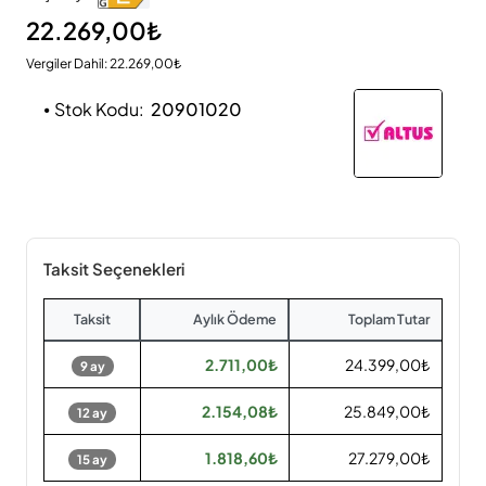
22.269,00₺
Vergiler Dahil: 22.269,00₺
Stok Kodu:
20901020
Taksit Seçenekleri
Taksit
Aylık Ödeme
Toplam Tutar
2.711,00₺
24.399,00₺
9 ay
2.154,08₺
25.849,00₺
12 ay
1.818,60₺
27.279,00₺
15 ay