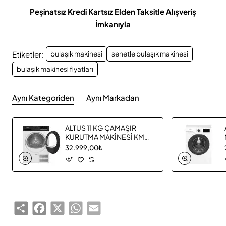
Peşinatsız Kredi Kartsız Elden Taksitle Alışveriş
İmkanıyla
Etiketler:
bulaşık makinesi
senetle bulaşık makinesi
bulaşık makinesi fiyatları
Aynı Kategoriden
Aynı Markadan
ALTUS 11 KG ÇAMAŞIR
KURUTMA MAKİNESİ KM
1160
32.999,00₺
Share
Facebook
X
WhatsApp
Email