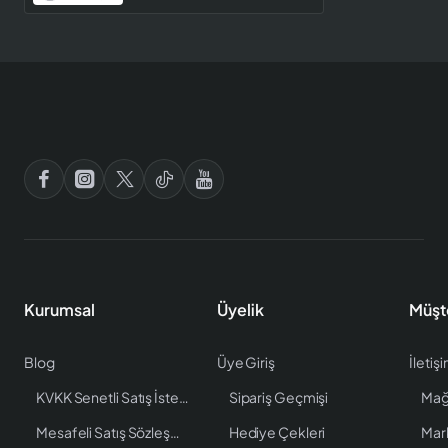
Kurumsal
Üyelik
Müşt
Blog
Üye Giriş
İletiş
KVKK Senetli Satış İstenen Bilgiler
Sipariş Geçmişi
Mağ
Mesafeli Satış Sözleşmesi
Hediye Çekleri
Mar