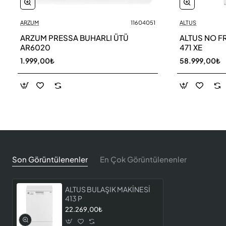
ARZUM
11604051
ALTUS
ARZUM PRESSA BUHARLI ÜTÜ
ALTUS NO F
AR6020
471 XE
1.999,00₺
58.999,00₺
Son Görüntülenenler
En Çok Görüntülenenler
ALTUS BULAŞIK MAKİNESİ
413 P
22.269,00₺