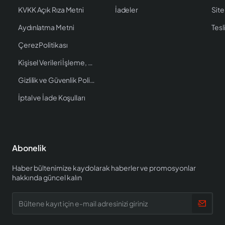
KVKK Açık Rıza Metni
İadeler
Site
Aydınlatma Metni
Tesl
Çerez Politikası
Kişisel Verileri İşleme, Saklama ve İmha Politikası
Gizlilik ve Güvenlik Politikası
İptal ve İade Koşulları
Abonelik
Haber bültenimize kaydolarak haberler ve promosyonlar
hakkında güncel kalın
Bültene
kayıt
için