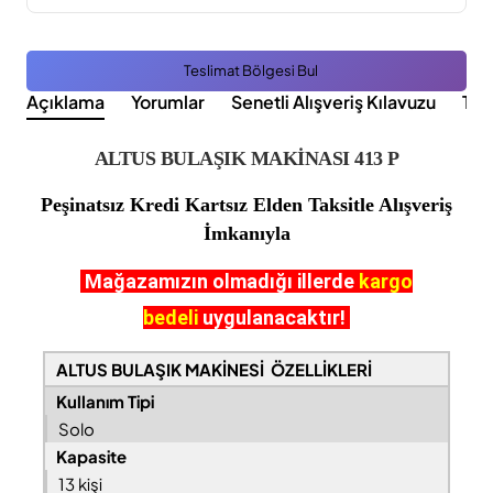
Teslimat Bölgesi Bul
Açıklama
Yorumlar
Senetli Alışveriş Kılavuzu
Tak
ALTUS BULAŞIK MAKİNASI 413 P
Peşinatsız Kredi Kartsız Elden Taksitle Alışveriş
İmkanıyla
Mağazamızın olmadığı illerde
kargo
bedeli
uygulanacaktır!
ALTUS BULAŞIK MAKİNESİ ÖZELLİKLERİ
Kullanım Tipi
Solo
Kapasite
13 kişi