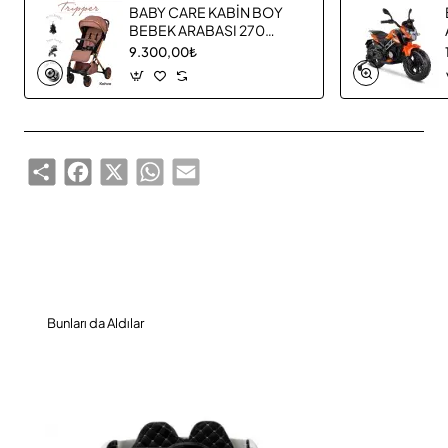
BABY CARE KABİN BOY
BEBEK ARABASI 270
TRIPPER
9.300,00₺
Share
Facebook
X
WhatsApp
Email
Bunları da Aldılar