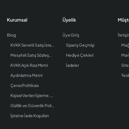
Kurumsal
Üyelik
Müşt
Blog
Üye Giriş
İletiş
KVKK Senetli Satış İstenen Bilgiler
Sipariş Geçmişi
Mağ
Mesafeli Satış Sözleşmesi
Hediye Çekleri
Mar
KVKK Açık Rıza Metni
İadeler
Site
Aydınlatma Metni
Tesl
Çerez Politikası
Kişisel Verileri İşleme, Saklama ve İmha Politikası
Gizlilik ve Güvenlik Politikası
İptal ve İade Koşulları