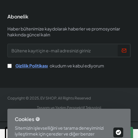
Abonelik
Haber bültenimize kaydolarak haberler ve promosyonlar
hakkında güncel kalın
Bültene
kayıt
için
e-
Gizlilik Politikası
okudum ve kabul ediyorum
mail
adresinizi
giriniz
Copyright © 2025, EV SHOP, All Rights Reserved
Tasarım ve Yazılım Perspektif Teknoloji
Cookies 🍪
Sitemizin işlevselliğini ve tarama deneyiminizi
Sepete Ekle
iyileştirmek için çerezler ve diğer benzer