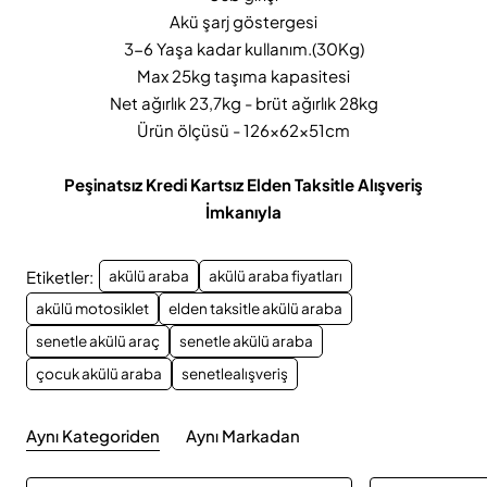
Akü şarj göstergesi
3-6 Yaşa kadar kullanım.(30Kg)
Max 25kg taşıma kapasitesi
Net ağırlık 23,7kg - brüt ağırlık 28kg
Ürün ölçüsü - 126x62x51cm
Peşinatsız Kredi Kartsız Elden Taksitle Alışveriş
İmkanıyla
Etiketler:
akülü araba
akülü araba fiyatları
akülü motosiklet
elden taksitle akülü araba
senetle akülü araç
senetle akülü araba
çocuk akülü araba
senetlealışveriş
Aynı Kategoriden
Aynı Markadan