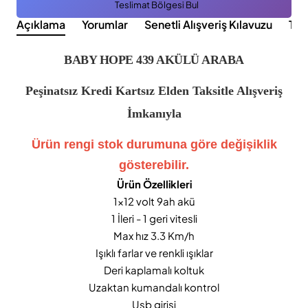
Teslimat Bölgesi Bul
Açıklama
Yorumlar
Senetli Alışveriş Kılavuzu
Tak
BABY HOPE 439 AKÜLÜ ARABA
Peşinatsız Kredi Kartsız Elden Taksitle Alışveriş
İmkanıyla
Ürün rengi stok durumuna göre değişiklik
gösterebilir.
Ürün Özellikleri
1x12 volt 9ah akü
1 İleri - 1 geri vitesli
Max hız 3.3 Km/h
Işıklı farlar ve renkli ışıklar
Deri kaplamalı koltuk
Uzaktan kumandalı kontrol
Usb girişi