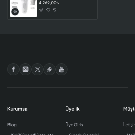
4.269,00₺
Kurumsal
Üyelik
Müşt
Blog
Üye Giriş
İletiş
KVKK Senetli Satış İstenen Bilgiler
Sipariş Geçmişi
Mağ