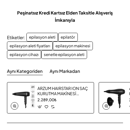
Peşinatsız Kredi Kartsız Elden Taksitle Alışveriş
İmkanıyla
Etiketler:
epilasyon aleti
epilatör
epilasyon aleti fiyatları
epilasyon makinesi
epilasyon cihazı
senetle epilasyon aleti
Aynı Kategoriden
Aynı Markadan
ARZUM HAIRSTAR ION SAÇ
KURUTMA MAKİNESİ
AR5138 17
2.289,00₺