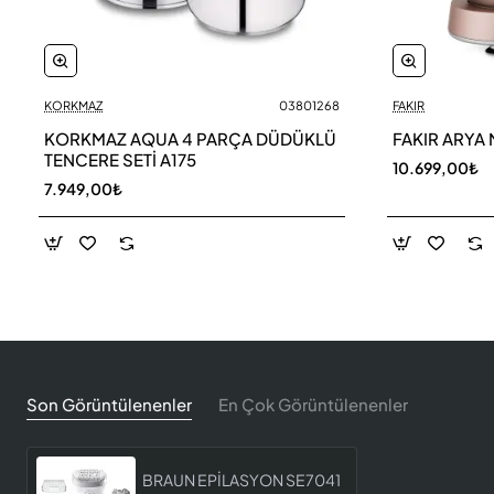
KORKMAZ
03801268
FAKIR
KORKMAZ AQUA 4 PARÇA DÜDÜKLÜ
FAKIR ARYA 
TENCERE SETİ A175
10.699,00₺
7.949,00₺
Son Görüntülenenler
En Çok Görüntülenenler
BRAUN EPİLASYON SE7041