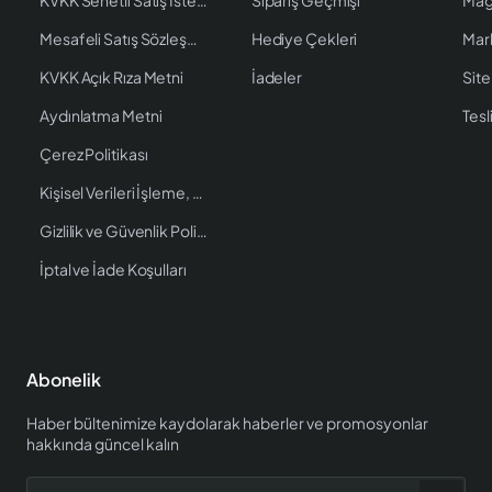
Mesafeli Satış Sözleşmesi
Hediye Çekleri
Mar
KVKK Açık Rıza Metni
İadeler
Site
Aydınlatma Metni
Tesl
Çerez Politikası
Kişisel Verileri İşleme, Saklama ve İmha Politikası
Gizlilik ve Güvenlik Politikası
İptal ve İade Koşulları
Abonelik
Haber bültenimize kaydolarak haberler ve promosyonlar
hakkında güncel kalın
Bültene