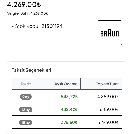
4.269,00₺
Vergiler Dahil: 4.269,00₺
Stok Kodu:
21501194
Taksit Seçenekleri
Taksit
Aylık Ödeme
Toplam Tutar
543,22₺
4.889,00₺
9 ay
432,42₺
5.189,00₺
12 ay
376,60₺
5.649,00₺
15 ay