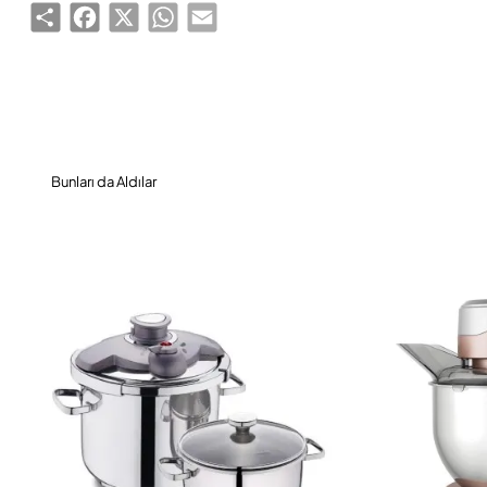
Share
Facebook
X
WhatsApp
Email
Bunları da Aldılar