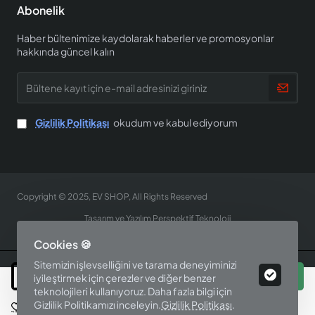
Abonelik
Haber bültenimize kaydolarak haberler ve promosyonlar
hakkında güncel kalın
Bültene
kayıt
için
e-
Gizlilik Politikası
okudum ve kabul ediyorum
mail
adresinizi
giriniz
Copyright © 2025, EV SHOP, All Rights Reserved
Tasarım ve Yazılım Perspektif Teknoloji
Cookies 🍪
Sitemizin işlevselliğini ve tarama deneyiminizi
Sepete Ekle
iyileştirmek için çerezler ve diğer benzer
teknolojileri kullanıyoruz. Daha fazla bilgi için
Gizlilik Politikamızı inceleyin.
Gizlilik Politikası
.
İstek Listesine Ekle
Bu Ürünü Karşılaştır