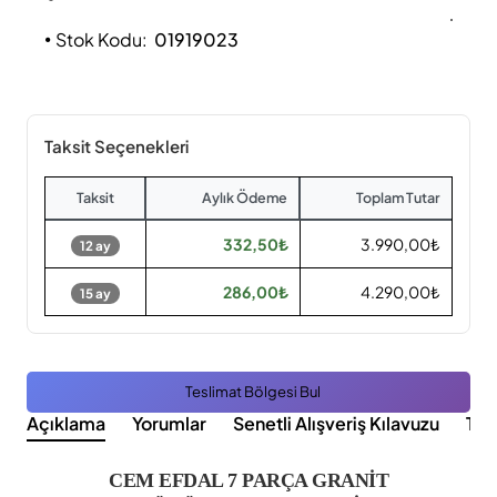
Stok Kodu:
01919023
Taksit Seçenekleri
Taksit
Aylık Ödeme
Toplam Tutar
332,50₺
3.990,00₺
12 ay
286,00₺
4.290,00₺
15 ay
Teslimat Bölgesi Bul
Açıklama
Yorumlar
Senetli Alışveriş Kılavuzu
Tak
CEM EFDAL 7 PARÇA GRANİT