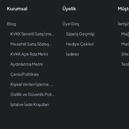
Kurumsal
Üyelik
Müşt
Blog
Üye Giriş
İletiş
KVKK Senetli Satış İstenen Bilgiler
Sipariş Geçmişi
Mağ
Mesafeli Satış Sözleşmesi
Hediye Çekleri
Mar
KVKK Açık Rıza Metni
İadeler
Site
Aydınlatma Metni
Tesl
Çerez Politikası
Kişisel Verileri İşleme, Saklama ve İmha Politikası
Gizlilik ve Güvenlik Politikası
İptal ve İade Koşulları