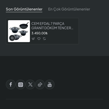
Son Görüntülenenler
En Çok Görüntülenenler
CEM EFDAL 7 PARÇA
GRANİT DÖKÜM TENCERE
SETİ
3.450,00₺