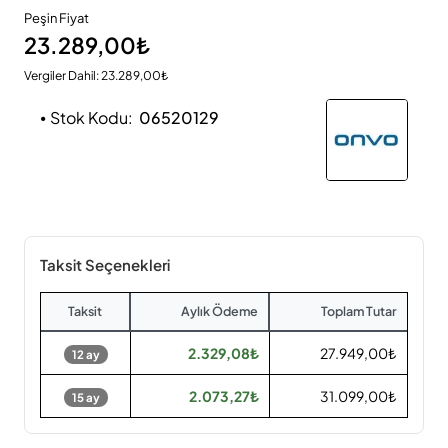
Peşin Fiyat
23.289,00₺
Vergiler Dahil: 23.289,00₺
Stok Kodu:
06520129
Taksit Seçenekleri
Taksit
Aylık Ödeme
Toplam Tutar
2.329,08₺
27.949,00₺
12 ay
2.073,27₺
31.099,00₺
15 ay