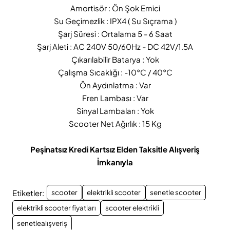
Amortisör : Ön Şok Emici
Su Geçimezlik : IPX4 ( Su Sıçrama )
Şarj Süresi : Ortalama 5 - 6 Saat
Şarj Aleti : AC 240V 50/60Hz - DC 42V/1.5A
Çıkarılabilir Batarya : Yok
Çalışma Sıcaklığı : -10°C / 40°C
Ön Aydınlatma : Var
Fren Lambası : Var
Sinyal Lambaları : Yok
Scooter Net Ağırlık : 15 Kg
Peşinatsız Kredi Kartsız Elden Taksitle Alışveriş
İmkanıyla
Etiketler:
scooter
elektrikli scooter
senetle scooter
elektrikli scooter fiyatları
scooter elektrikli
senetlealışveriş