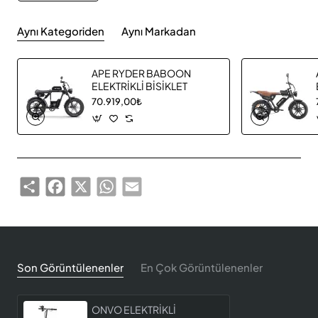
Aynı Kategoriden
Aynı Markadan
APE RYDER BABOON
ELEKTRİKLİ BİSİKLET
70.919,00₺
Share
Facebook
X
WhatsApp
Email
Son Görüntülenenler
En Çok Görüntülenenler
ONVO ELEKTRİKLİ