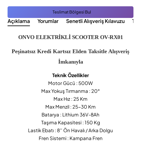
Teslimat Bölgesi Bul
Açıklama
Yorumlar
Senetli Alışveriş Kılavuzu
Tak
ONVO ELEKTRİKLİ SCOOTER OV-RX01
Peşinatsız Kredi Kartsız Elden Taksitle Alışveriş
İmkanıyla
Teknik Özellikler
Motor Gücü : 500W
Max Yokuş Tırmanma : 20°
Max Hız : 25 Km
Max Menzil : 25-30 Km
Batarya : Lithium 36V-8Ah
Taşıma Kapasitesi : 150 Kg
Lastik Ebatı : 8'' Ön Havalı / Arka Dolgu
Fren Sistemi : Kampana Fren