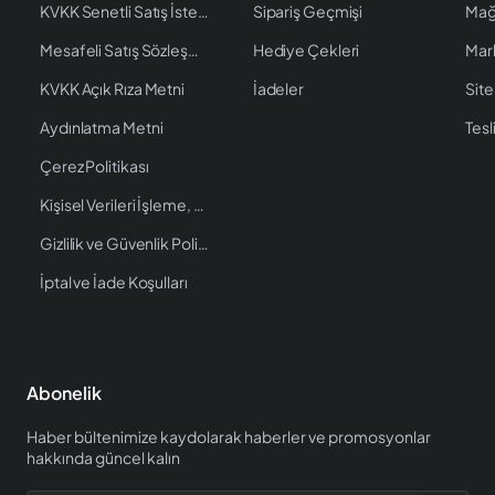
KVKK Senetli Satış İstenen Bilgiler
Sipariş Geçmişi
Mağ
Mesafeli Satış Sözleşmesi
Hediye Çekleri
Mar
KVKK Açık Rıza Metni
İadeler
Site
Aydınlatma Metni
Tesl
Çerez Politikası
Kişisel Verileri İşleme, Saklama ve İmha Politikası
Gizlilik ve Güvenlik Politikası
İptal ve İade Koşulları
Abonelik
Haber bültenimize kaydolarak haberler ve promosyonlar
hakkında güncel kalın