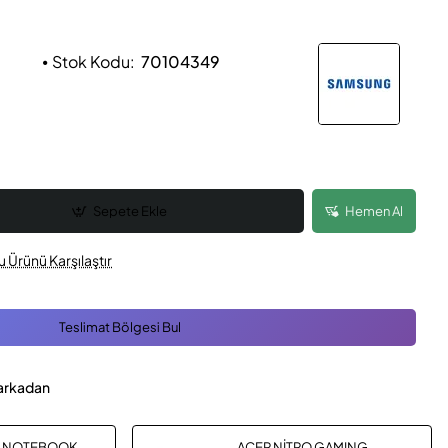
Stok Kodu:
70104349
Sepete Ekle
Hemen Al
u Ürünü Karşılaştır
Teslimat Bölgesi Bul
arkadan
E NOTEBOOK
ACER NİTRO GAMING