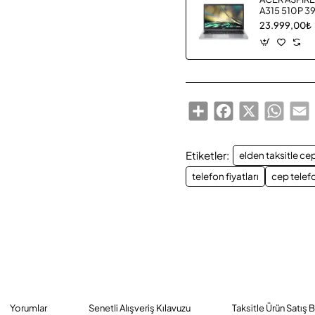
A315 510P 3
23.999,00₺
Share
Facebook
X
Whats
E
Etiketler:
elden taksitle ce
telefon fiyatları
cep telefo
Yorumlar
Senetli Alışveriş Kılavuzu
Taksitle Ürün Satış 