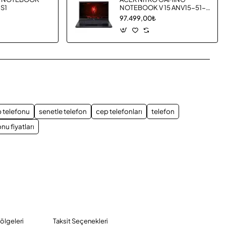
9S1
NOTEBOOK V 15 ANV15-51-
51J6
97.499,00₺
App
mail
p telefonu
senetle telefon
cep telefonları
telefon
nu fiyatları
Bölgeleri
Taksit Seçenekleri