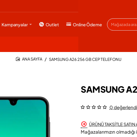
Kampanyalar
Outlet
Online Ödeme
Mağazada
ara...
SAMSUNG A26 256 GB CEP TELEFONU
HOME
SAMSUNG A26
0 değerlend
ÜRÜNÜ TAKSİTLE SATIN A
Mağazalarımızın olmadığı i