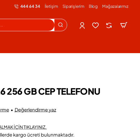
444 64 34
İletişim
Siparişlerim
Blog
Mağazalarımız
 256 GB CEP TELEFONU
irme
•
Değerlendirme yaz
LMAK İÇİN TIKLAYINIZ.
llerde kargo ücreti bulunmaktadır.