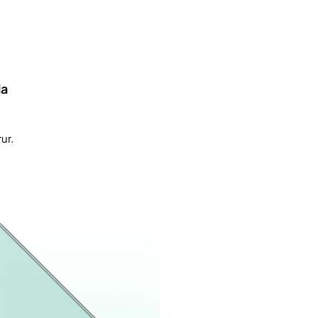
la
ur.