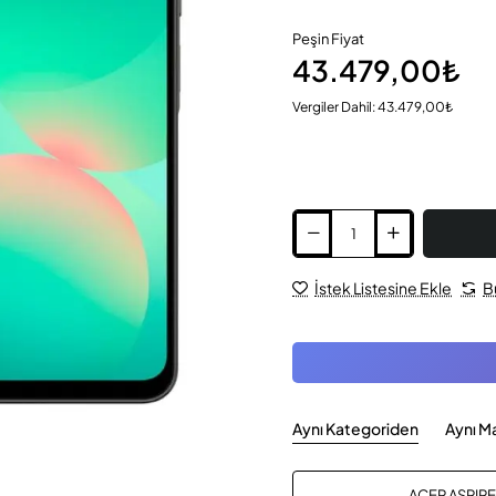
Peşin Fiyat
43.479,00₺
Vergiler Dahil: 43.479,00₺
İstek Listesine Ekle
B
Aynı Kategoriden
Aynı M
ACER ASPIR