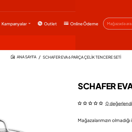
Kampanyalar
Outlet
Online Ödeme
Mağazada
ara...
SCHAFER EVA 6 PARÇA ÇELİK TENCERE SETİ
HOME
SCHAFER EVA 
0 değerlend
Mağazalarımızın olmadığı i