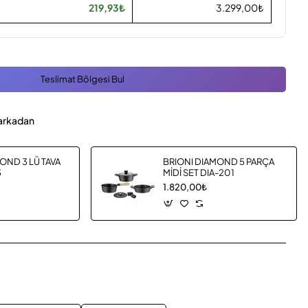
219,93₺
3.299,00₺
Teslimat Bölgesi Bul
arkadan
OND 3 LÜ TAVA
BRIONI DIAMOND 5 PARÇA
3
MİDİ SET DIA-201
1.820,00₺
App
mail