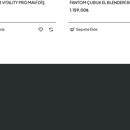
 VITALITY PRO MAVİ DİŞ
FANTOM ÇUBUK EL BLENDERİ 
1.159,00₺
kle
Sepete Ekle