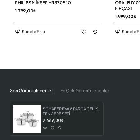
PHILIPS MİKSER HR3705 10
ORAL B D103
FIRÇASI
1.799,00₺
1.999,00₺
Sepete Ekle
Sepete E
Son Görüntülenenler
En Çok Görüntülenenler
SCHAFER EVA 6 PARÇA ÇELİK
TENCERE SETİ
2.669,00₺