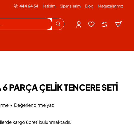
444 64 34
İletişim
Siparişlerim
Blog
Mağazalarımız
6 PARÇA ÇELİK TENCERE SETİ
irme
•
Değerlendirme yaz
llerde kargo ücreti bulunmaktadır.