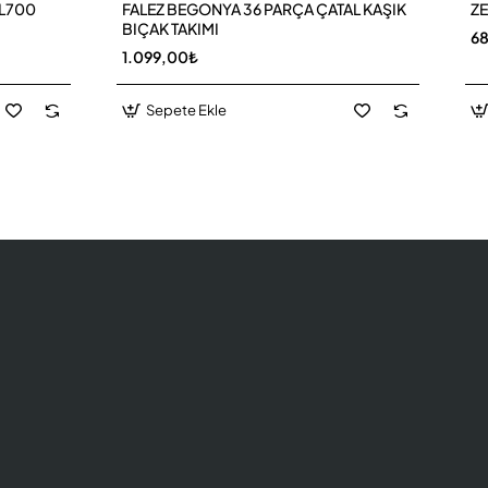
BL700
FALEZ BEGONYA 36 PARÇA ÇATAL KAŞIK
ZE
BIÇAK TAKIMI
6
1.099,00₺
Sepete Ekle