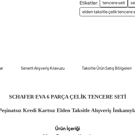
Etiketler:
tencere seti
se
elden taksitle çelik tencere s
ar
Senetli Alışveriş Kılavuzu
Taksitle Ürün Satış Bölgeleri
SCHAFER EVA 6 PARÇA ÇELİK TENCERE SETİ
Peşinatsız Kredi Kartsız Elden Taksitle Alışveriş İmkanıyl
Ürün İçeriği