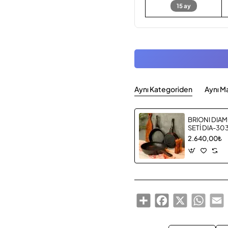
15 ay
Aynı Kategoriden
Aynı M
BRIONI DIAM
SETİ DIA-30
2.640,00₺
Share
Facebook
X
Whats
E