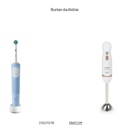
Bunları da Aldılar
21507078
FANTOM