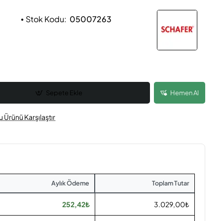
Stok Kodu:
05007263
Sepete Ekle
Hemen Al
u Ürünü Karşılaştır
Aylık Ödeme
Toplam Tutar
252,42₺
3.029,00₺