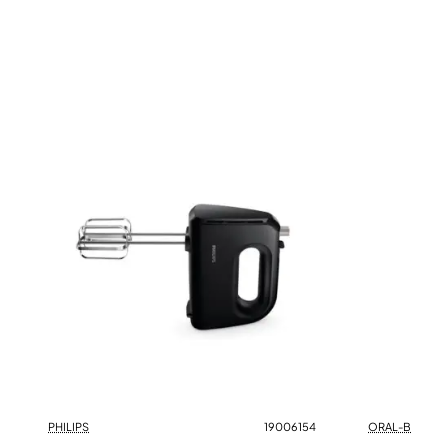
PHILIPS
19006154
ORAL-B