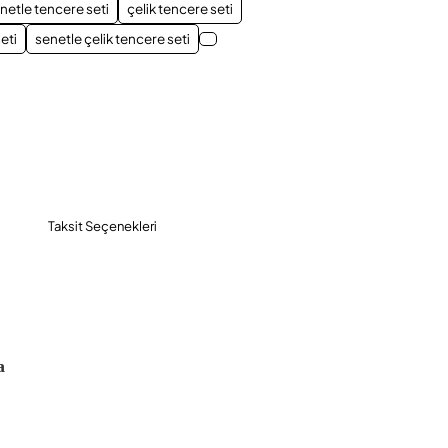
netle tencere seti
çelik tencere seti
eti
senetle çelik tencere seti
Taksit Seçenekleri
a