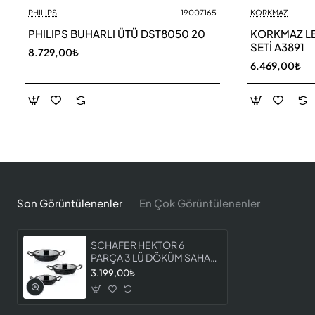
PHILIPS
19007165
KORKMAZ
PHILIPS BUHARLI ÜTÜ DST8050 20
KORKMAZ LE
SETİ A3891
8.729,00₺
6.469,00₺
Son Görüntülenenler
En Çok Görüntülenenler
SCHAFER HEKTOR 6
PARÇA 3 LÜ DÖKÜM SAHAN
SETİ
3.199,00₺