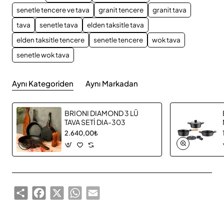
senetle tencere ve tava
granit tencere
granit tava
tava
senetle tava
elden taksitle tava
elden taksitle tencere
senetle tencere
wok tava
senetle wok tava
Aynı Kategoriden
Aynı Markadan
BRIONI DIAMOND 3 LÜ
TAVA SETİ DIA-303
2.640,00₺
Share
Facebook
X
WhatsApp
Email