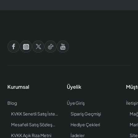
Kurumsal
Üyelik
Müşt
Blog
Üye Giriş
İletiş
KVKK Senetli Satış İstenen Bilgiler
Sipariş Geçmişi
Mağ
Mesafeli Satış Sözleşmesi
Hediye Çekleri
Mar
KVKK Açık Rıza Metni
İadeler
Site