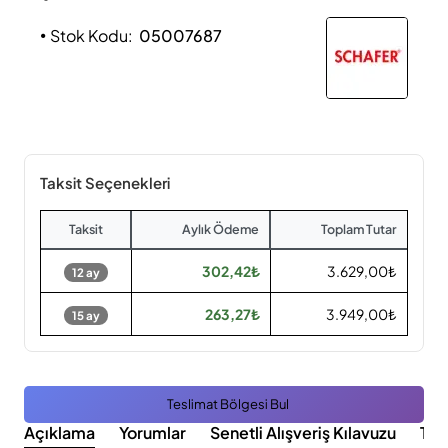
Stok Kodu:
05007687
Taksit Seçenekleri
Taksit
Aylık Ödeme
Toplam Tutar
302,42₺
3.629,00₺
12 ay
263,27₺
3.949,00₺
15 ay
Teslimat Bölgesi Bul
Açıklama
Yorumlar
Senetli Alışveriş Kılavuzu
Tak