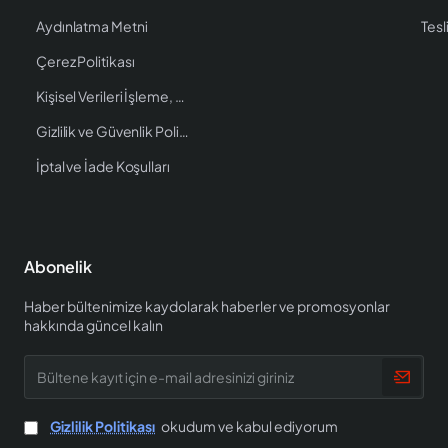
Aydınlatma Metni
Tesl
Çerez Politikası
Kişisel Verileri İşleme, Saklama ve İmha Politikası
Gizlilik ve Güvenlik Politikası
İptal ve İade Koşulları
Abonelik
Haber bültenimize kaydolarak haberler ve promosyonlar
hakkında güncel kalın
Bültene
kayıt
için
e-
Gizlilik Politikası
okudum ve kabul ediyorum
mail