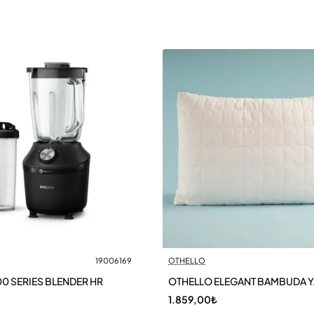
19006169
OTHELLO
00 SERIES BLENDER HR
OTHELLO ELEGANT BAMBUDA Y
1.859,00₺