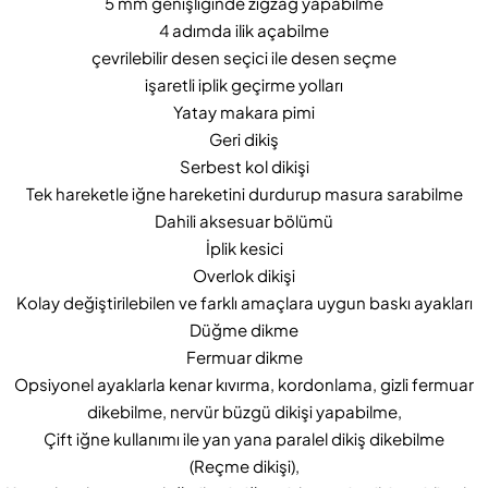
5 mm genişliğinde zigzag yapabilme
4 adımda ilik açabilme
çevrilebilir desen seçici ile desen seçme
işaretli iplik geçirme yolları
Yatay makara pimi
Geri dikiş
Serbest kol dikişi
Tek hareketle iğne hareketini durdurup masura sarabilme
Dahili aksesuar bölümü
İplik kesici
Overlok dikişi
Kolay değiştirilebilen ve farklı amaçlara uygun baskı ayakları
Düğme dikme
Fermuar dikme
Opsiyonel ayaklarla kenar kıvırma, kordonlama, gizli fermuar
dikebilme, nervür büzgü dikişi yapabilme,
Çift iğne kullanımı ile yan yana paralel dikiş dikebilme
(Reçme dikişi),