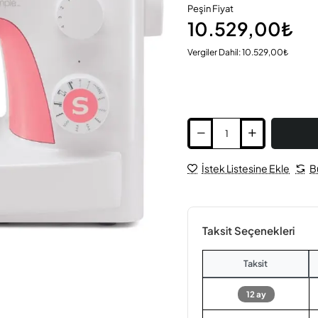
Peşin Fiyat
10.529,00₺
Vergiler Dahil: 10.529,00₺
İstek Listesine Ekle
B
Taksit Seçenekleri
Taksit
12 ay