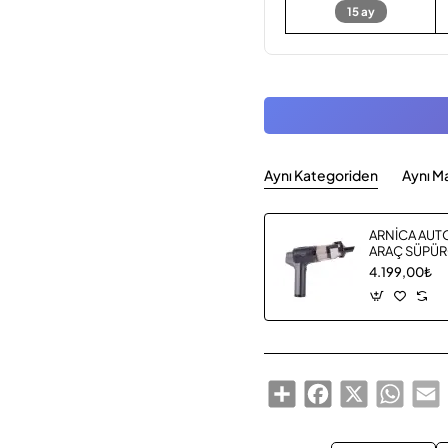
15 ay
Aynı Kategoriden
Aynı M
ARNİCA AUT
ARAÇ SÜPÜR
4.199,00₺
Share
Facebook
X
Whats
E