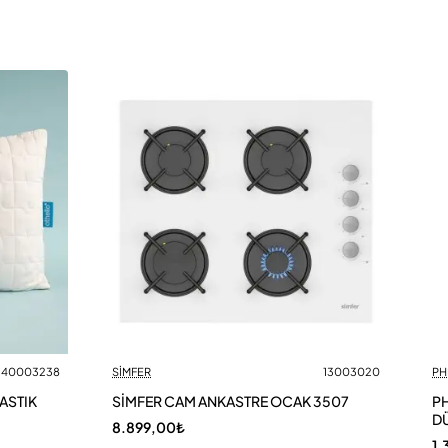
40003238
SİMFER
13003020
PH
ASTIK
SİMFER CAM ANKASTRE OCAK 3507
PH
DÜ
8.899,00₺
1.