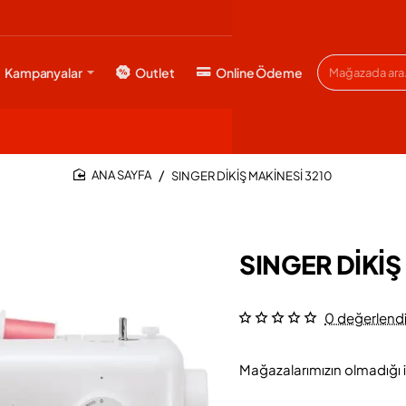
Kampanyalar
Outlet
Online Ödeme
Mağazada
ara...
SINGER DİKİŞ MAKİNESİ 3210
HOME
SINGER DİKİŞ
0 değerlend
Mağazalarımızın olmadığı i