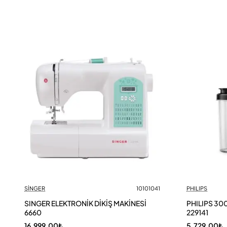
SİNGER
10101041
PHILIPS
SINGER ELEKTRONİK DİKİŞ MAKİNESİ
PHILIPS 30
6660
229141
16.999,00₺
5.729,00₺