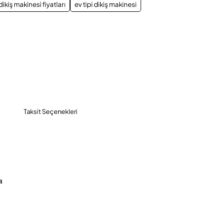
dikiş makinesi fiyatları
ev tipi dikiş makinesi
Taksit Seçenekleri
a