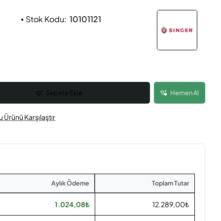
Stok Kodu:
10101121
Sepete Ekle
Hemen Al
u Ürünü Karşılaştır
Aylık Ödeme
Toplam Tutar
1.024,08₺
12.289,00₺