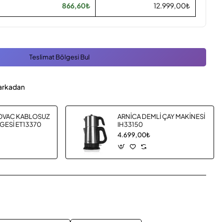
866,60₺
12.999,00₺
Teslimat Bölgesi Bul
arkadan
OVAC KABLOSUZ
ARNİCA DEMLİ ÇAY MAKİNESİ
GESİ ET13370
IH33150
4.699,00₺
App
mail