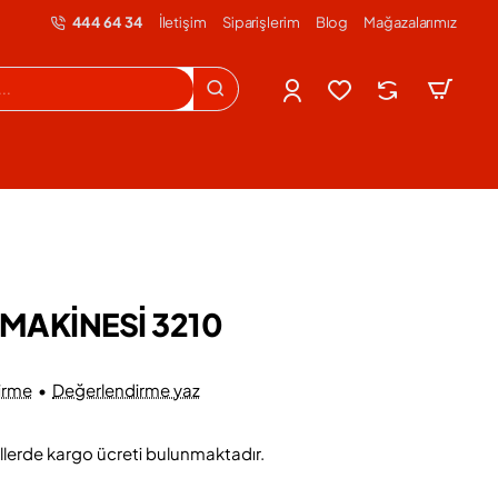
444 64 34
İletişim
Siparişlerim
Blog
Mağazalarımız
 MAKİNESİ 3210
irme
•
Değerlendirme yaz
llerde kargo ücreti bulunmaktadır.