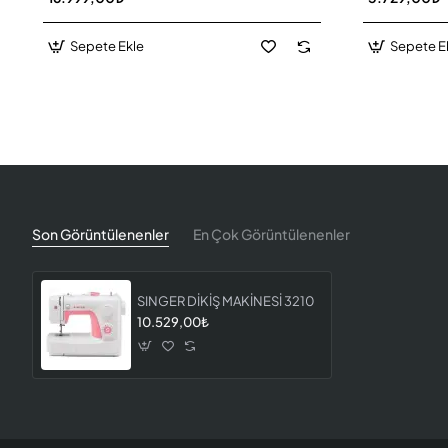
Sepete Ekle
Sepete E
Son Görüntülenenler
En Çok Görüntülenenler
SINGER DİKİŞ MAKİNESİ 3210
10.529,00₺