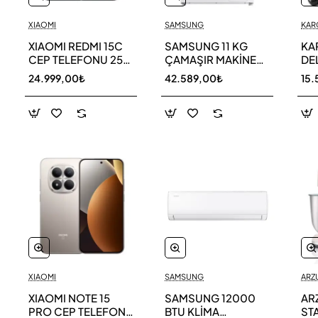
XIAOMI
SAMSUNG
KAR
XIAOMI REDMI 15C
SAMSUNG 11 KG
KA
CEP TELEFONU 256
ÇAMAŞIR MAKİNESİ
DE
GB
WW11DG5B25AEAH
ED
24.999,00₺
42.589,00₺
15.
TE
XIAOMI
SAMSUNG
ARZ
XIAOMI NOTE 15
SAMSUNG 12000
AR
PRO CEP TELEFONU
BTU KLİMA
ST