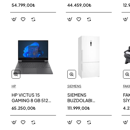
256 GB
AR40F12C0AM SK
AR
54.799,00₺
44.459,00₺
12.
HP
SIEMENS
FAKI
HP VICTUS 15
SIEMENS
FA
GAMING 8 GB 512
BUZDOLABI
Sİ
GB SSD LAPTOP
KG86NCWE0N
MA
65.250,00₺
111.999,00₺
4.
FA0011NT 80D33EA