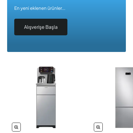
En yeni eklenen ürünler...
Alışverişe Başla