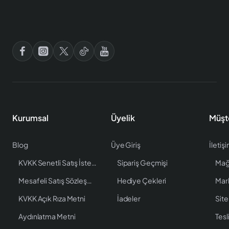
Kurumsal
Üyelik
Müşt
Blog
Üye Giriş
İletiş
KVKK Senetli Satış İstenen Bilgiler
Sipariş Geçmişi
Mağ
Mesafeli Satış Sözleşmesi
Hediye Çekleri
Mar
KVKK Açık Rıza Metni
İadeler
Site
Aydınlatma Metni
Tesl