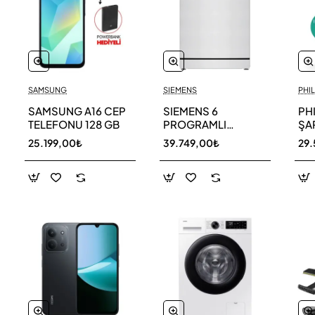
SAMSUNG
SIEMENS
PHIL
SAMSUNG A16 CEP
SIEMENS 6
PH
TELEFONU 128 GB
PROGRAMLI
ŞAR
BULAŞIK MAKİNESİ
SÜ
25.199,00₺
39.749,00₺
29.
SN216W00DT
11