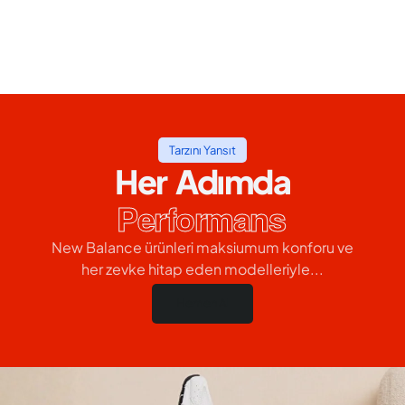
Tarzını Yansıt
Her Adımda
Performans
New Balance ürünleri maksiumum konforu ve
her zevke hitap eden modelleriyle...
Hemen Al