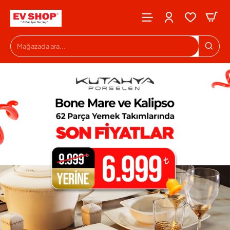
Evshop
Mağazada
ara...