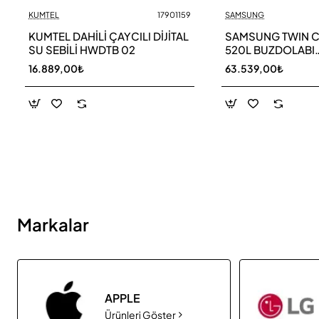
KUMTEL
17901159
SAMSUNG
Yeni
KUMTEL DAHİLİ ÇAYCILI DİJİTAL
SAMSUNG TWIN 
SU SEBİLİ HWDTB 02
520L BUZDOLABI
RB52DS33ESA TR
16.889,00₺
63.539,00₺
Markalar
APPLE
Ürünleri Göster