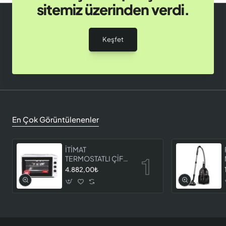
sitemiz üzerinden verdi.
Keşfet
En Çok Görüntülenenler
İTİMAT
TERMOSTATLI ÇİFT
CAMLI FIRIN 8060
4.882,00₺