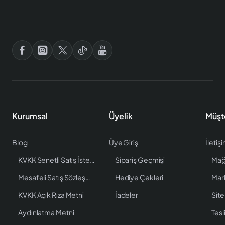
Kurumsal
Üyelik
Müşt
Blog
Üye Giriş
İletiş
KVKK Senetli Satış İstenen Bilgiler
Sipariş Geçmişi
Mağ
Mesafeli Satış Sözleşmesi
Hediye Çekleri
Mar
KVKK Açık Rıza Metni
İadeler
Site
Aydınlatma Metni
Tesl