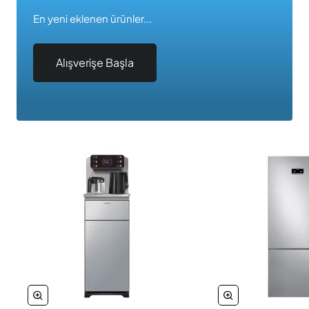
En yeni eklenen ürünler...
Alışverişe Başla