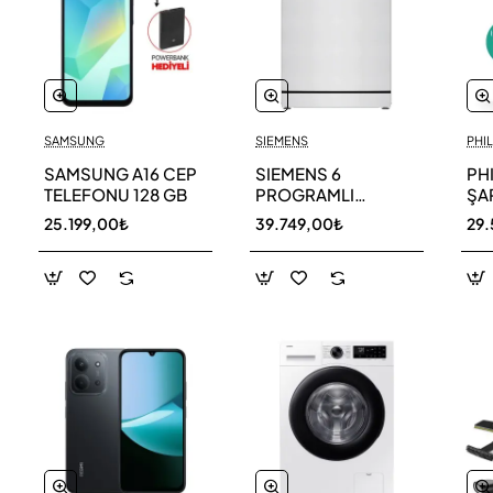
SAMSUNG
SIEMENS
PHIL
SAMSUNG A16 CEP
SIEMENS 6
PH
TELEFONU 128 GB
PROGRAMLI
ŞAR
BULAŞIK MAKİNESİ
SÜ
25.199,00₺
39.749,00₺
29.
SN216W00DT
11