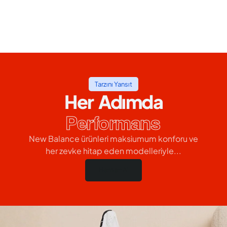
Tarzını Yansıt
Her Adımda
Performans
New Balance ürünleri maksiumum konforu ve
her zevke hitap eden modelleriyle...
Hemen Al