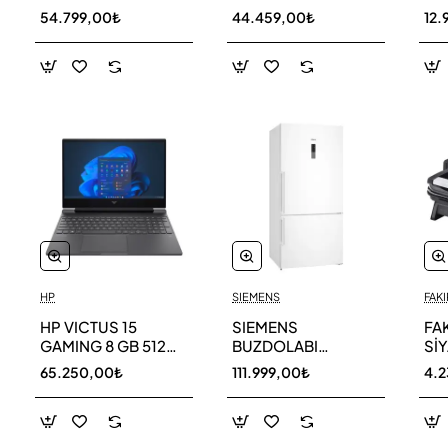
256 GB
AR40F12C0AM SK
AR
54.799,00₺
44.459,00₺
12.
HP
SIEMENS
FAKI
HP VICTUS 15
SIEMENS
FA
GAMING 8 GB 512
BUZDOLABI
Sİ
GB SSD LAPTOP
KG86NCWE0N
MA
65.250,00₺
111.999,00₺
4.
FA0011NT 80D33EA