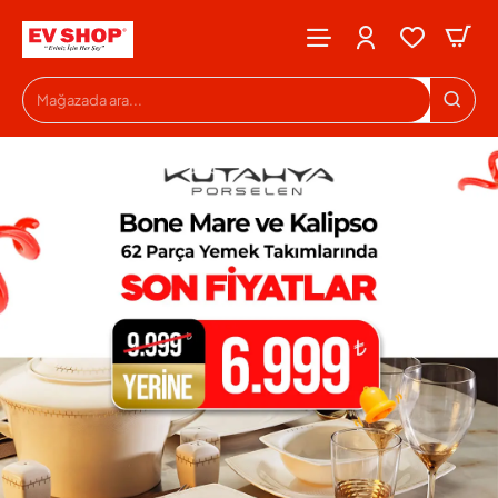
Evshop
Mağazada
ara...