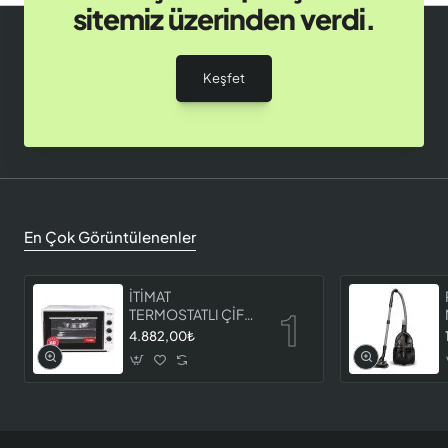
sitemiz üzerinden verdi.
Keşfet
En Çok Görüntülenenler
İTİMAT
TERMOSTATLI ÇİFT
CAMLI FIRIN 8060
4.882,00₺