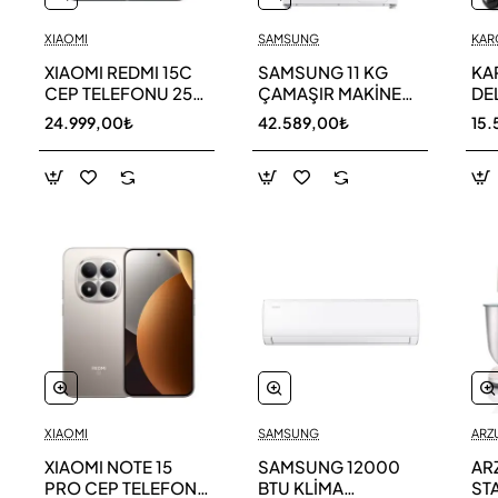
XIAOMI
SAMSUNG
KAR
XIAOMI REDMI 15C
SAMSUNG 11 KG
KA
CEP TELEFONU 256
ÇAMAŞIR MAKİNESİ
DE
GB
WW11DG5B25AEAH
ED
24.999,00₺
42.589,00₺
15.
TE
XIAOMI
SAMSUNG
ARZ
XIAOMI NOTE 15
SAMSUNG 12000
AR
PRO CEP TELEFONU
BTU KLİMA
ST