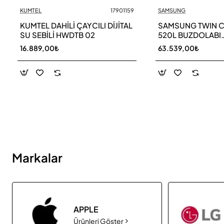
KUMTEL
17901159
SAMSUNG
Yeni
KUMTEL DAHİLİ ÇAYCILI DİJİTAL
SAMSUNG TWIN 
SU SEBİLİ HWDTB 02
520L BUZDOLABI
RB52DS33ESA TR
16.889,00₺
63.539,00₺
Markalar
APPLE
Ürünleri Göster