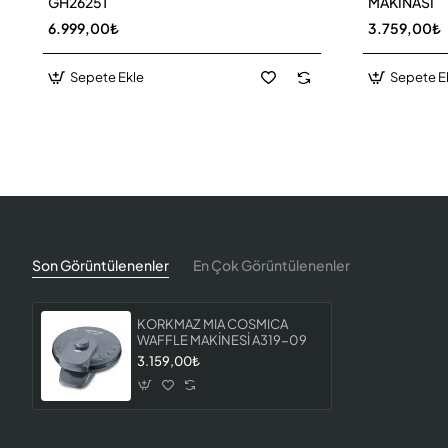
GH26251
MAKİNASI
6.999,00₺
3.759,00₺
Sepete Ekle
Sepete E
Son Görüntülenenler
En Çok Görüntülenenler
KORKMAZ MIA COSMICA
WAFFLE MAKİNESİ A319-09
3.159,00₺