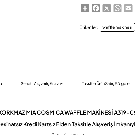
Share
Facebook
X
Whats
E
Etiketler:
waffle makinesi
ar
Senetli Alışveriş Kılavuzu
Taksitle Ürün Satış Bölgeleri
KORKMAZ MIA COSMICA WAFFLE MAKİNESİ A319-0
eşinatsız Kredi Kartsız Elden Taksitle Alışveriş İmkanıy