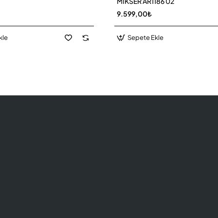
MİKSER AR1186 02
9.599,00₺
kle
Sepete Ekle