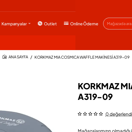
Kampanyalar
Outlet
Online Ödeme
Mağazada
ara...
KORKMAZ MIA COSMICA WAFFLE MAKİNESİ A319-09
HOME
KORKMAZ MI
A319-09
0 değerlend
Mağazalarımızın olmadığı i