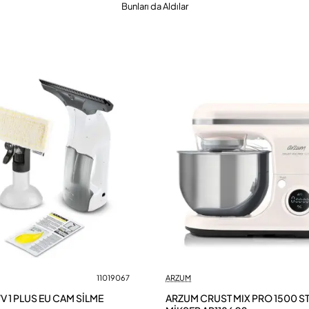
Bunları da Aldılar
11019067
ARZUM
 1 PLUS EU CAM SİLME
ARZUM CRUST MIX PRO 1500 S