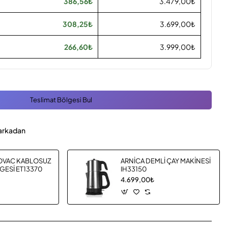
386,56₺
3.479,00₺
308,25₺
3.699,00₺
266,60₺
3.999,00₺
Teslimat Bölgesi Bul
arkadan
OVAC KABLOSUZ
ARNİCA DEMLİ ÇAY MAKİNESİ
GESİ ET13370
IH33150
4.699,00₺