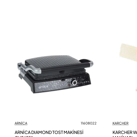
ARNİCA
11608022
KARCHER
ARNİCA DIAMOND TOST MAKİNESİ
KARCHER WV