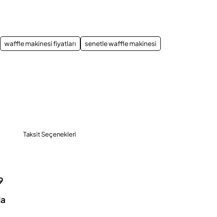
App
mail
waffle makinesi fiyatları
senetle waffle makinesi
Taksit Seçenekleri
9
la