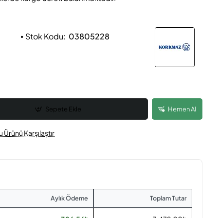
Stok Kodu:
03805228
Sepete Ekle
Hemen Al
u Ürünü Karşılaştır
Aylık Ödeme
Toplam Tutar