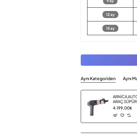
9 ay
12 ay
15 ay
Aynı Kategoriden
Aynı M
ARNİCA AUT
ARAÇ SÜPÜR
4.199,00₺