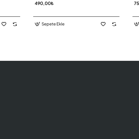
490,00₺
7
Sepete Ekle