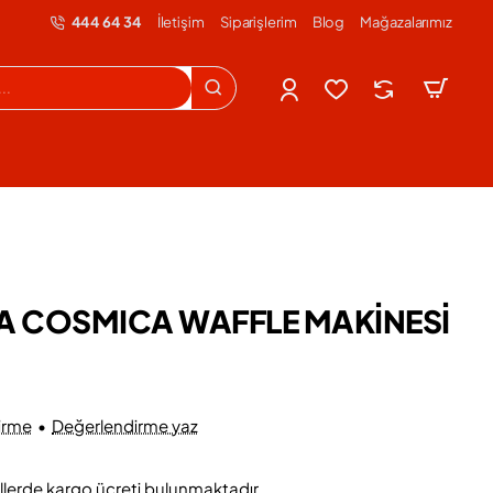
444 64 34
İletişim
Siparişlerim
Blog
Mağazalarımız
A COSMICA WAFFLE MAKİNESİ
irme
•
Değerlendirme yaz
llerde kargo ücreti bulunmaktadır.