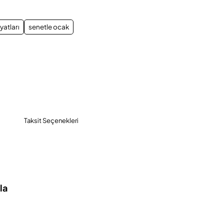
yatları
senetle ocak
Taksit Seçenekleri
la