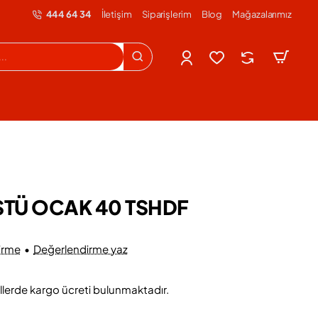
444 64 34
İletişim
Siparişlerim
Blog
Mağazalarımız
ÜSTÜ OCAK 40 TSHDF
irme
•
Değerlendirme yaz
llerde kargo ücreti bulunmaktadır.