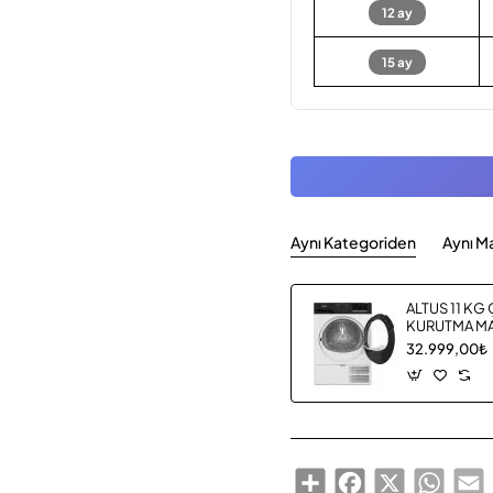
12 ay
15 ay
Aynı Kategoriden
Aynı M
ALTUS 11 KG
KURUTMA MA
32.999,00₺
Share
Facebook
X
Whats
E