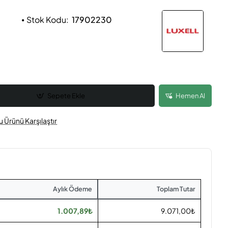
Stok Kodu:
17902230
Sepete Ekle
Hemen Al
u Ürünü Karşılaştır
Aylık Ödeme
Toplam Tutar
1.007,89₺
9.071,00₺