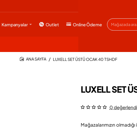
Kampanyalar
Outlet
Online Ödeme
Mağazada
ara...
LUXELL SET ÜSTÜ OCAK 40 TSHDF
HOME
LUXELL SET 
0 değerlend
Mağazalarımızın olmadığı i