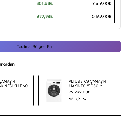
801,58₺
9.619,00₺
677,93₺
10.169,00₺
Teslimat Bölgesi Bul
arkadan
 ÇAMAŞIR
ALTUS 8 KG ÇAMAŞIR
KİNESİ KM 1160
MAKİNESİ 81050 M
29.299,00₺
App
mail